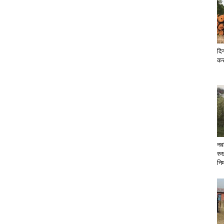
दिग
कर
नव
रु
निर