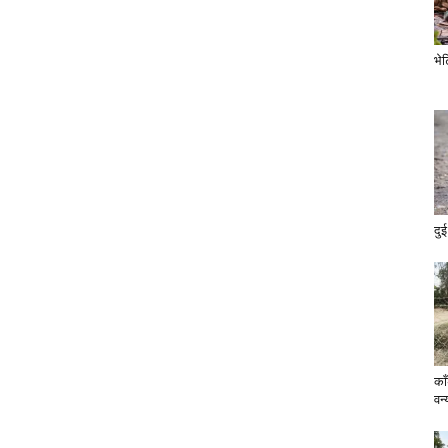
भे
दुई
का
वन्