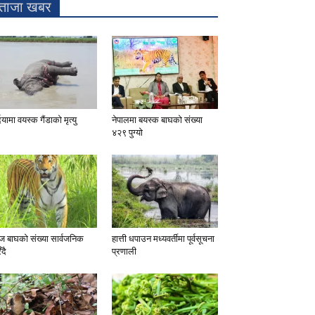
ताजा खबर
दियामा वयस्क गैंडाको मृत्यु
नेपालमा बयस्क बाघको संख्या
४२९ पुग्यो
 बाघको संख्या सार्वजनिक
हात्ती धपाउन मध्यवर्तीमा पूर्वसूचना
ँदै
प्रणाली