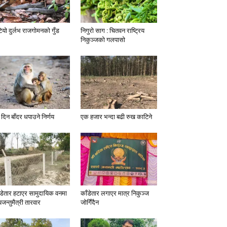
टियो दुर्लभ राजगोमनको गुँड
निगुरो साग : चितवन राष्ट्रिय
निकुञ्जको गलपासो
 दिन बाँदर धपाउने निर्णय
एक हजार भन्दा बढी रुख काटिने
ँडेतार हटाएर सामुदायिक वनमा
काँडेतार लगाएर मात्र निकुञ्ज
यजन्तुमैत्री तारवार
जोगिँदैन