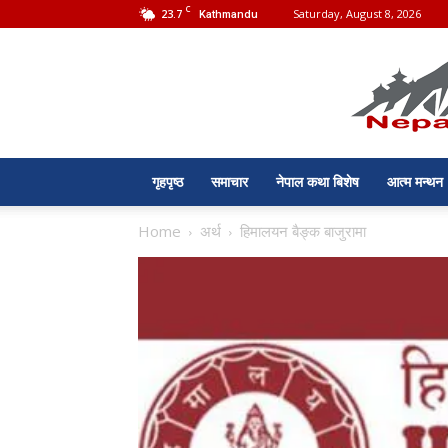
C
23.7
Saturday, August 8, 2026
Kathmandu
गृहपृष्ठ
समाचार
नेपाल कथा बिशेष
आत्म मन्थन
Home
अर्थ
हिमालयन बैङ्क बाजुरामा