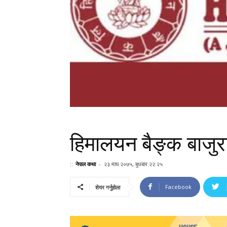
हिमालयन बैङ्क बाजुर
::
नेपाल कथा
-
२३ माघ २०७५, बुधबार २२:२५
Facebook
शेयर गर्नुहोला