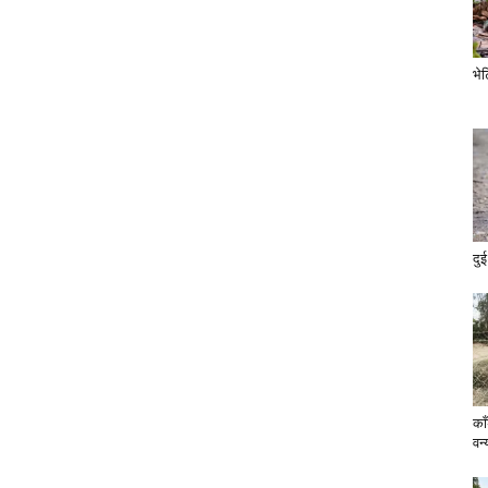
भे
दुई
का
वन्