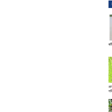
बर्
आज
गरि