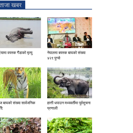
ताजा खबर
दियामा वयस्क गैंडाको मृत्यु
नेपालमा बयस्क बाघको संख्या
४२९ पुग्यो
 बाघको संख्या सार्वजनिक
हात्ती धपाउन मध्यवर्तीमा पूर्वसूचना
ँदै
प्रणाली