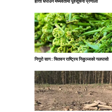
हात्ती धपाउन मध्यवर्तीमा पूर्वसूचना प्रणाली
निगुरो साग : चितवन राष्ट्रिय निकुञ्जको गलपासो