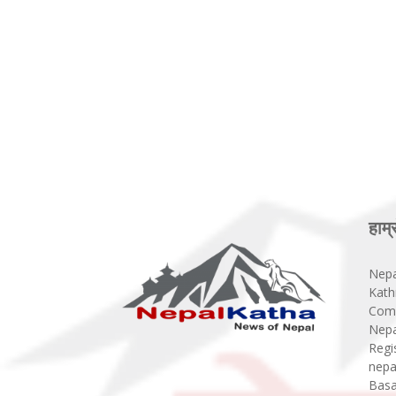
हाम्
Nepa
Kath
Comp
Nepa
Regi
nepa
Basa