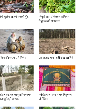
टियो दुर्लभ राजगोमनको गुँड
निगुरो साग : चितवन राष्ट्रिय
निकुञ्जको गलपासो
 दिन बाँदर धपाउने निर्णय
एक हजार भन्दा बढी रुख काटिने
ँडेतार हटाएर सामुदायिक वनमा
काँडेतार लगाएर मात्र निकुञ्ज
यजन्तुमैत्री तारवार
जोगिँदैन