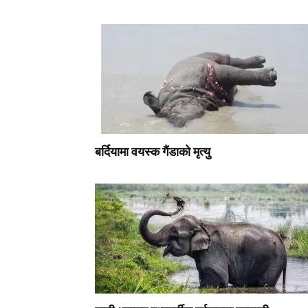
बर्दियामा वयस्क गैंडाको मृत्यु