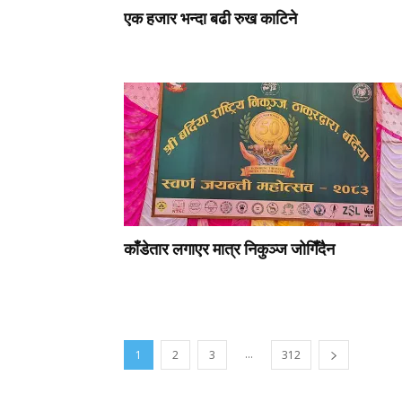
एक हजार भन्दा बढी रुख काटिने
काँडेतार लगाएर मात्र निकुञ्ज जोगिँदैन
...
1
2
3
312