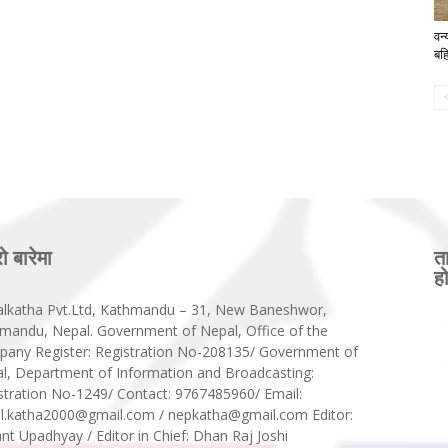
वन्
बहि
रो बारेमा
त
हो
lkatha Pvt.Ltd, Kathmandu – 31, New Baneshwor,
mandu, Nepal. Government of Nepal, Office of the
any Register: Registration No-208135/ Government of
l, Department of Information and Broadcasting:
stration No-1249/ Contact: 9767485960/ Email:
l.katha2000@gmail.com / nepkatha@gmail.com Editor:
nt Upadhyay / Editor in Chief: Dhan Raj Joshi