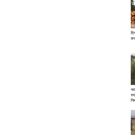
दिग
कर
नव
रु
निर