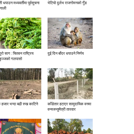
्ती धपाउन मध्यवर्तीमा पूर्वसूचना
भेटियो दुर्लभ राजगोमनको गुँड
रणाली
ुरो साग : चितवन राष्ट्रिय
दुई दिन बाँदर धपाउने निर्णय
कुञ्जको गलपासो
 हजार भन्दा बढी रुख काटिने
काँडेतार हटाएर सामुदायिक वनमा
वन्यजन्तुमैत्री तारवार