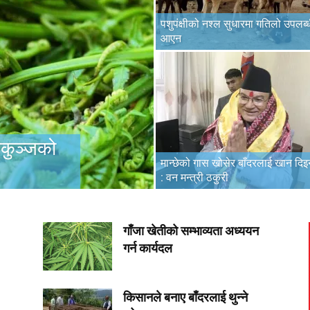
पशुपंक्षीको नश्ल सुधारमा गतिलो उपलब्
आएन
निकुञ्जको
मान्छेको गास खोसेर बाँदरलाई खान दिइन
: वन मन्त्री ठकुरी
गाँजा खेतीको सम्भाव्यता अध्ययन
गर्न कार्यदल
किसानले बनाए बाँदरलाई थुन्ने