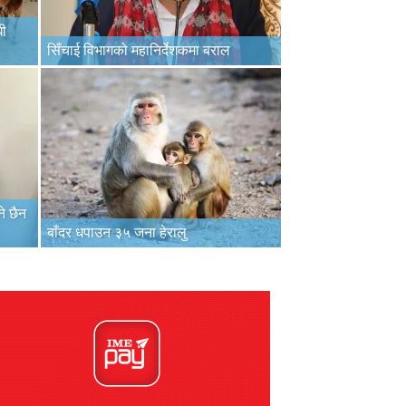
धी
सिँचाई विभागको महानिर्देशकमा बराल
े छैन
बाँदर धपाउन ३५ जना हेरालु