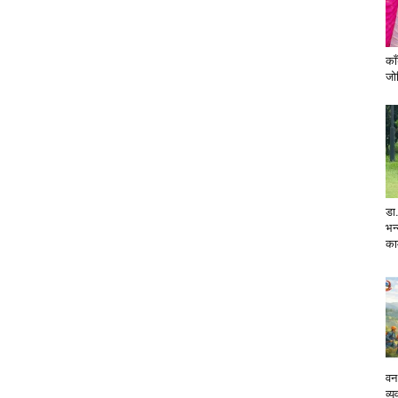
का
जोग
डा.
भन्
का
वन
व्य