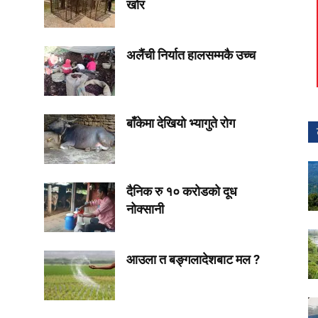
खोर
अलैंची निर्यात हालसम्मकै उच्च
बाँकेमा देखियो भ्यागुते रोग
दैनिक रु १० करोडको दूध
नोक्सानी
आउला त बङ्गलादेशबाट मल ?