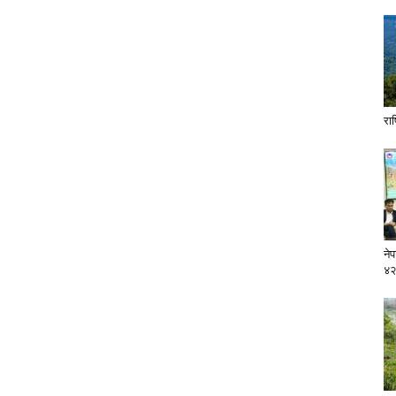
राष
ने
४२९