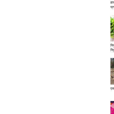
हात
प्
निग
नि
एक