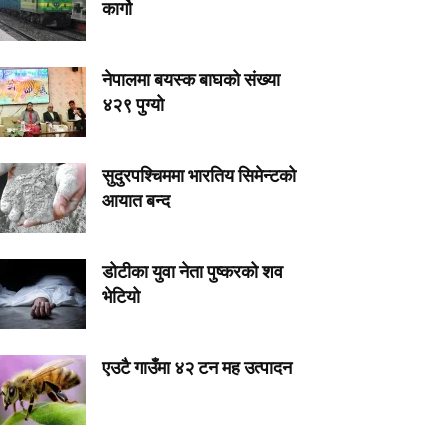
कार्गो
नेपालमा बयस्क बाघको संख्या
४२९ पुग्यो
सुदुरपश्चिममा भारतिय सिमेन्टको
आयात बन्द
डोटीका युवा नेता पुष्करको शव
भेटियो
एउटै गाउँमा ४२ टन मह उत्पादन