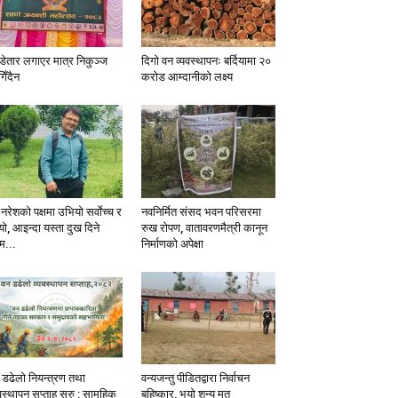
ँडेतार लगाएर मात्र निकुञ्ज
दिगो वन व्यवस्थापनः बर्दियामा २०
िँदैन
करोड आम्दानीको लक्ष्य
नरेशको पक्षमा उभियो सर्वाेच्च र
नवनिर्मित संसद भवन परिसरमा
यो, आइन्दा यस्ता दुख दिने
रुख रोपण, वातावरणमैत्री कानून
म...
निर्माणको अपेक्षा
 डढेलो नियन्त्रण तथा
वन्यजन्तु पीडितद्वारा निर्वाचन
वस्थापन सप्ताह सुरु : सामूहिक
बहिष्कार, भयो शुन्य मत