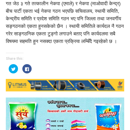
गत जेठ ३ गते तत्कालीन नेकपा (एमाले) र नेकपा (माओवादी केन्द्र)
बीच पार्टी एकता भई नेकपा गठन भएपछि सचिवालय, स्थायी समिति,
केन्द्रीय समिति र प्रदेश समिति गठन भए पनि जिल्ला तथा जनवर्गीय
सङ्गठनको एकता हुनसकेको छैन । स्थायी समितिले कार्यदल नै गठन
गरेर साङ्गठनिक एकता टुङ्गो लगाउने बताए पनि कार्यदलमा सबै
विषयमा सहमति हुन नसक्दा एकता प्रक्रिया लम्बिँदै गइरहेको छ ।
Share this:
Click
Click
to
to
share
share
on
on
Twitter
Facebook
(Opens
(Opens
in
in
new
new
window)
window)