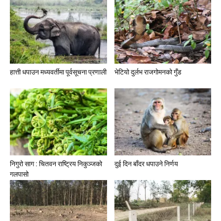
हात्ती धपाउन मध्यवर्तीमा पूर्वसूचना प्रणाली
भेटियो दुर्लभ राजगोमनको गुँड
निगुरो साग : चितवन राष्ट्रिय निकुञ्जको
दुई दिन बाँदर धपाउने निर्णय
गलपासो