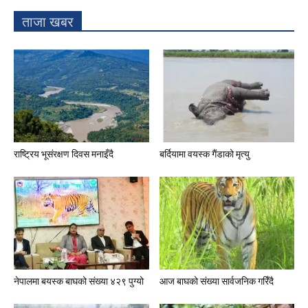
ताजा खबर
राष्ट्रिय भूसंरक्षण दिवस मनाइँदै
बर्दियामा वयस्क गैंडाको मृत्यु
नेपालमा बयस्क बाघको संख्या ४२९ पुग्यो
आज बाघको संख्या सार्वजनिक गरिँदै