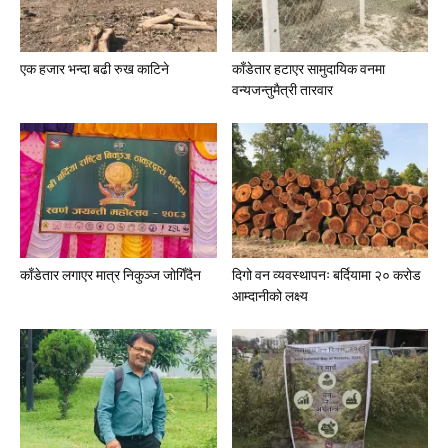
एक हजार भन्दा बढी रुख काटिने
काँडेतार हटाएर सामुदायिक वनमा
वन्यजन्तुमैत्री तारवार
काँडेतार लगाएर मात्र निकुञ्ज जोगिँदैन
दिगो वन व्यवस्थापनः बर्दियामा २० करोड
आम्दानीको लक्ष्य