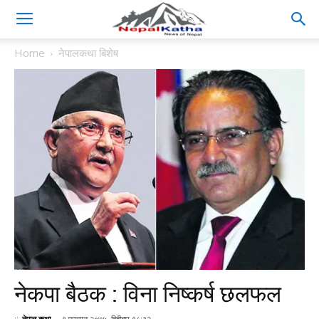
Home
नेपालकथा बिशेष
नेकपा बैठक : विना निष्कर्ष छलफल
::
नेपाल कथा
-
९ फाल्गुन २०७५, बिहीबार १८:३२