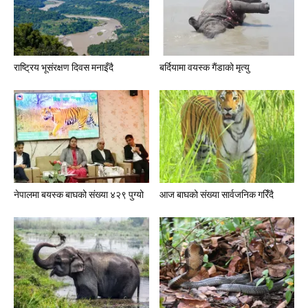
राष्ट्रिय भूसंरक्षण दिवस मनाइँदै
बर्दियामा वयस्क गैंडाको मृत्यु
नेपालमा बयस्क बाघको संख्या ४२९ पुग्यो
आज बाघको संख्या सार्वजनिक गरिँदै