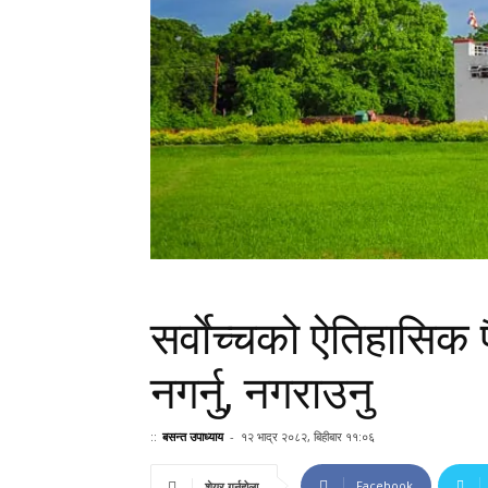
सर्वाेच्चको ऐतिहासिक फ
नगर्नु, नगराउनु
::
बसन्त उपाध्याय
-
१२ भाद्र २०८२, बिहीबार ११:०६
Facebook
शेयर गर्नुहोला