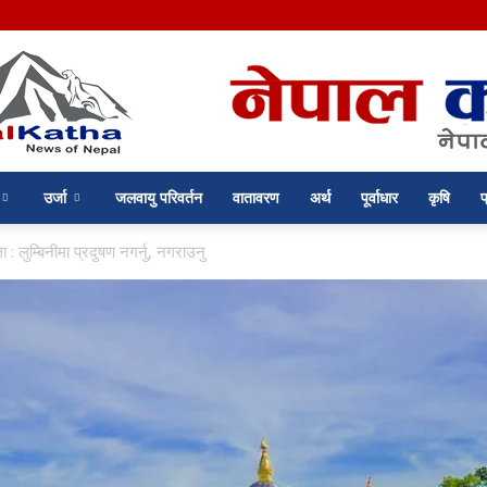
उर्जा
जलवायु परिवर्तन
वातावरण
अर्थ
पूर्वाधार
कृषि
प
nepalkatha.com
ा : लुम्बिनीमा प्रदुषण नगर्नु, नगराउनु