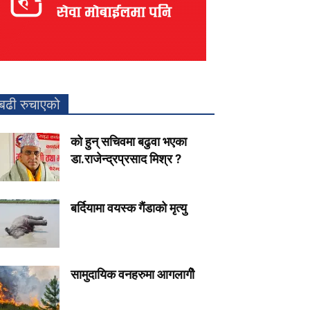
बढी रुचाएको
को हुन् सचिवमा बढुवा भएका
डा.राजेन्द्रप्रसाद मिश्र ?
बर्दियामा वयस्क गैंडाको मृत्यु
सामुदायिक वनहरुमा आगलागीे