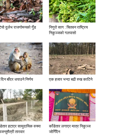
टियो दुर्लभ राजगोमनको गुँड
निगुरो साग : चितवन राष्ट्रिय
निकुञ्जको गलपासो
 दिन बाँदर धपाउने निर्णय
एक हजार भन्दा बढी रुख काटिने
ँडेतार हटाएर सामुदायिक वनमा
काँडेतार लगाएर मात्र निकुञ्ज
यजन्तुमैत्री तारवार
जोगिँदैन