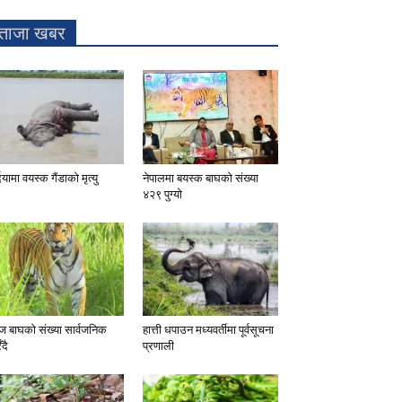
ताजा खबर
दियामा वयस्क गैंडाको मृत्यु
नेपालमा बयस्क बाघको संख्या
४२९ पुग्यो
 बाघको संख्या सार्वजनिक
हात्ती धपाउन मध्यवर्तीमा पूर्वसूचना
ँदै
प्रणाली