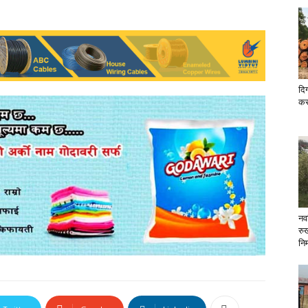
दिग
कर
नव
रु
निर