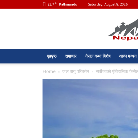
C
23.7
Saturday, August 8, 2026
Kathmandu
गृहपृष्ठ
समाचार
नेपाल कथा बिशेष
आत्म मन्थन
Home
जल वायु परिवर्तन
सर्वाेच्चको ऐतिहासिक फैसेल