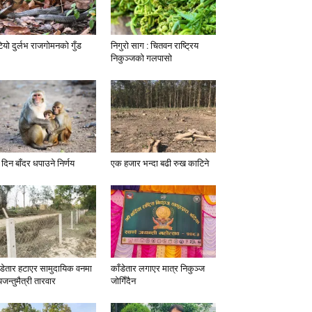
टियो दुर्लभ राजगोमनको गुँड
निगुरो साग : चितवन राष्ट्रिय
निकुञ्जको गलपासो
 दिन बाँदर धपाउने निर्णय
एक हजार भन्दा बढी रुख काटिने
ँडेतार हटाएर सामुदायिक वनमा
काँडेतार लगाएर मात्र निकुञ्ज
यजन्तुमैत्री तारवार
जोगिँदैन