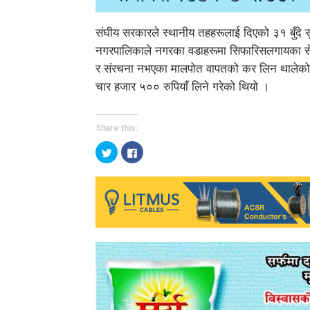
संघीय सरकारले स्थानीय तहहरूलाई दिएको ३१ बुँदे 
नगरपालिकाले नगरका वडाहरूमा सिफारिसलगायका सेवा
र संरचना नभएका मालपोत वापतको कर लिन थालेको 
चार हजार ५०० रुपियाँ लिने गरेको थियो ।
Share this:
Click
Click
to
to
share
share
on
on
Twitter
Facebook
(Opens
(Opens
in
in
new
new
window)
window)