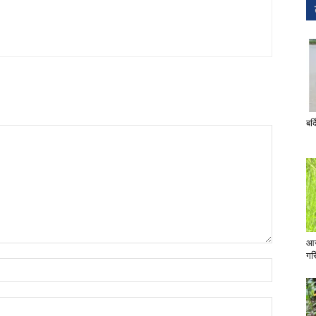
बर्
आज
गरि