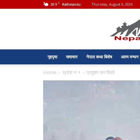
C
20.9
Thursday, August 6, 2026
Kathmandu
गृहपृष्ठ
समाचार
नेपाल कथा बिशेष
आत्म मन्थन
Home
प्रदेश न १
प्रदूषण कर फिर्ता