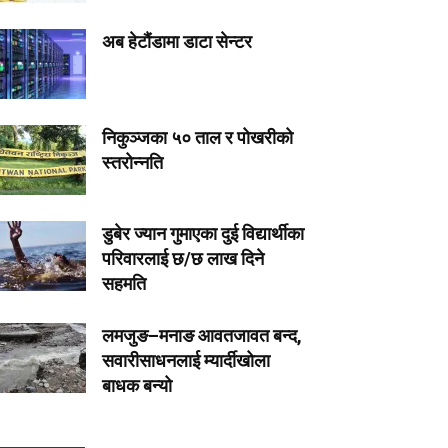
अब हेटौंडामा डाटा सेन्टर
निकुञ्जका ५० ताल र पोखरीको
स्तरोन्नति
डुबेर ज्यान गुमाएका दुई विद्यार्थीका
परिवारलाई छ/छ लाख दिने
सहमति
लमजुङ–मनाङ आवतजावत बन्द,
सवारीसाधनलाई म्यार्दीखोला
बाधक बन्यो