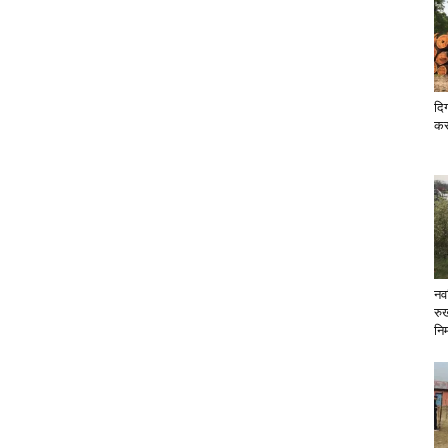
दिग
कर
नव
रु
निर