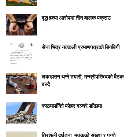
वृद्ध हत्या आरोपमा तीन बालक पक्राउ
सेना भित्र नक्कली प्रमाणपत्रको बिगबिगी
लकडाउन थप्ने तयारी, मन्त्रीपरिषदको बैठक
बस्दै
काठमाडौँको फोहर बञ्चरे डाँडामा
त्रिशूली दुर्घटना, मृतकको संख्या ९ पुग्यो