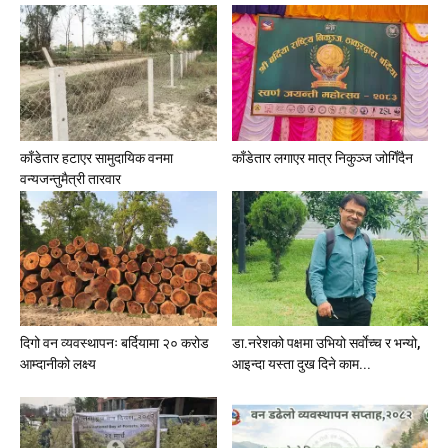
काँडेतार हटाएर सामुदायिक वनमा
काँडेतार लगाएर मात्र निकुञ्ज जोगिँदैन
वन्यजन्तुमैत्री तारवार
दिगो वन व्यवस्थापनः बर्दियामा २० करोड
डा.नरेशको पक्षमा उभियो सर्वाेच्च र भन्यो,
आम्दानीको लक्ष्य
आइन्दा यस्ता दुख दिने काम...