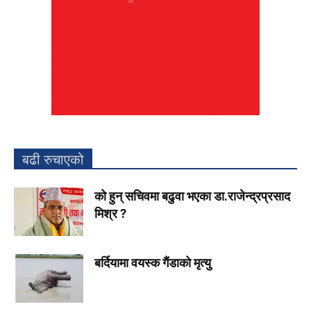
बढी रुचाएको
को हुन् सचिवमा बढुवा भएका डा.राजेन्द्रप्रसाद
मिश्र ?
बर्दियामा वयस्क गैंडाको मृत्यु