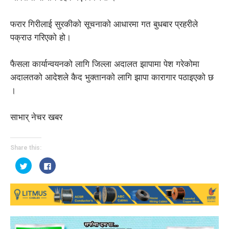
फरार गिरीलाई सुरकीको सूचनाको आधारमा गत बुधबार प्रहरीले
पक्राउ गरिएको हो।
फैसला कार्यान्वयनको लागि जिल्ला अदालत झापामा पेश गरेकोमा
अदालतको आदेशले कैद भुक्तानको लागि झापा कारागार पठाइएको छ
।
साभार् नेचर खबर
Share this:
Click
Click
to
to
share
share
on
on
Twitter
Facebook
(Opens
(Opens
in
in
new
new
window)
window)