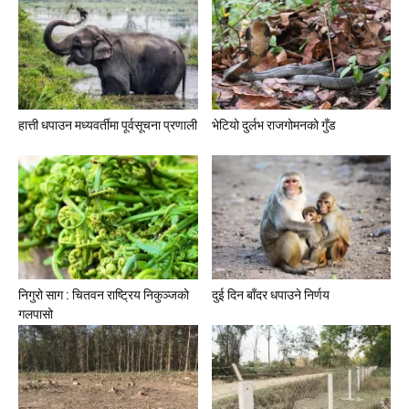
हात्ती धपाउन मध्यवर्तीमा पूर्वसूचना प्रणाली
भेटियो दुर्लभ राजगोमनको गुँड
निगुरो साग : चितवन राष्ट्रिय निकुञ्जको
दुई दिन बाँदर धपाउने निर्णय
गलपासो