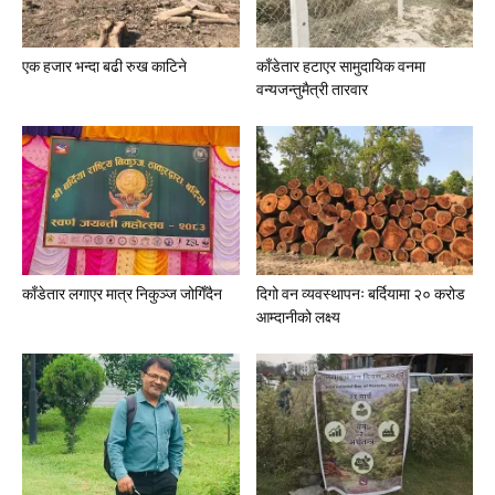
एक हजार भन्दा बढी रुख काटिने
काँडेतार हटाएर सामुदायिक वनमा
वन्यजन्तुमैत्री तारवार
काँडेतार लगाएर मात्र निकुञ्ज जोगिँदैन
दिगो वन व्यवस्थापनः बर्दियामा २० करोड
आम्दानीको लक्ष्य