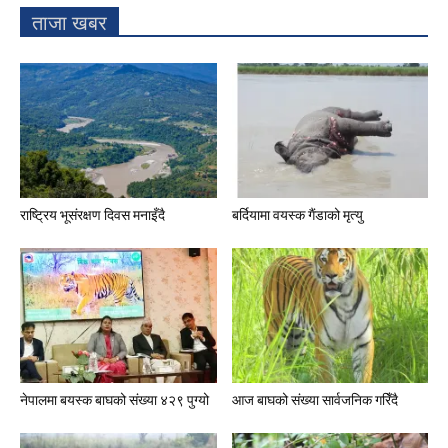
ताजा खबर
राष्ट्रिय भूसंरक्षण दिवस मनाइँदै
बर्दियामा वयस्क गैंडाको मृत्यु
नेपालमा बयस्क बाघको संख्या ४२९ पुग्यो
आज बाघको संख्या सार्वजनिक गरिँदै