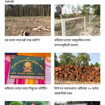
गलपासो
एक हजार भन्दा बढी रुख काटिने
काँडेतार हटाएर सामुदायिक वनमा
वन्यजन्तुमैत्री तारवार
काँडेतार लगाएर मात्र निकुञ्ज जोगिँदैन
दिगो वन व्यवस्थापनः बर्दियामा २० करोड
आम्दानीको लक्ष्य