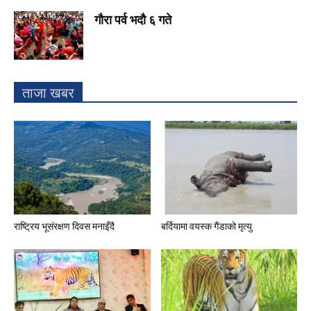
गौरा पर्व भदौ ६ गते
ताजा खबर
राष्ट्रिय भूसंरक्षण दिवस मनाइँदै
बर्दियामा वयस्क गैंडाको मृत्यु