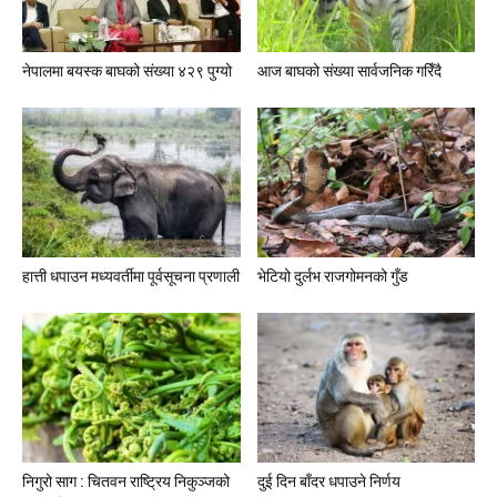
नेपालमा बयस्क बाघको संख्या ४२९ पुग्यो
आज बाघको संख्या सार्वजनिक गरिँदै
हात्ती धपाउन मध्यवर्तीमा पूर्वसूचना प्रणाली
भेटियो दुर्लभ राजगोमनको गुँड
निगुरो साग : चितवन राष्ट्रिय निकुञ्जको
दुई दिन बाँदर धपाउने निर्णय