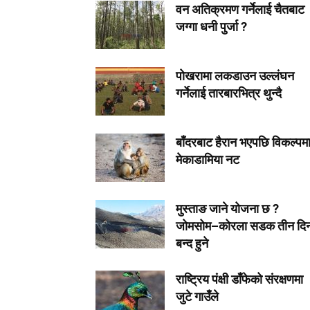
वन अतिक्रमण गर्नेलाई चैतबाट
जग्गा धनी पुर्जा ?
पोखरामा लकडाउन उल्लंघन
गर्नेलाई तारबारभित्र थुन्दै
बाँदरबाट हैरान भएपछि विकल्पम
मेकाडामिया नट
मुस्ताङ जाने योजना छ ?
जोमसोम–कोरला सडक तीन दि
बन्द हुने
राष्ट्रिय पंक्षी डाँफेको संरक्षणमा
जुटे गाउँले