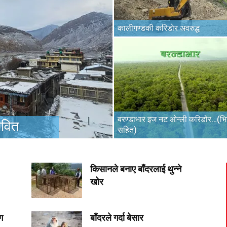
कालीगण्डकी करिडोर अवरुद्ध
बरण्डाभार इज नट ओन्ली करिडोर…(भि
ावित
सहित)
किसानले बनाए बाँदरलाई थुन्ने
खोर
ग
बाँदरले गर्दा बेसार