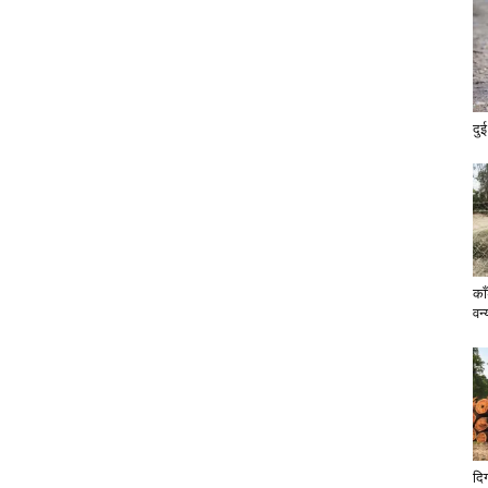
दुई
का
वन्
दिग