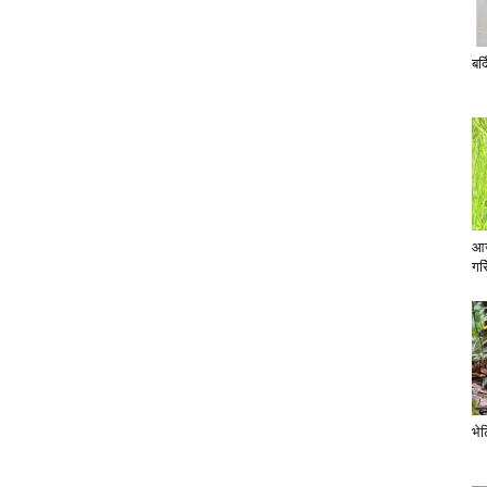
बर्
आज
गरि
भे