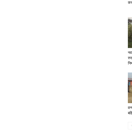
कर
नव
रु
निर
वन्
बहि