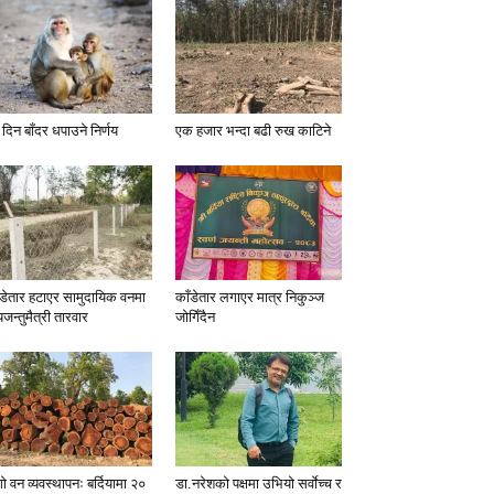
 दिन बाँदर धपाउने निर्णय
एक हजार भन्दा बढी रुख काटिने
ँडेतार हटाएर सामुदायिक वनमा
काँडेतार लगाएर मात्र निकुञ्ज
यजन्तुमैत्री तारवार
जोगिँदैन
ो वन व्यवस्थापनः बर्दियामा २०
डा.नरेशको पक्षमा उभियो सर्वाेच्च र