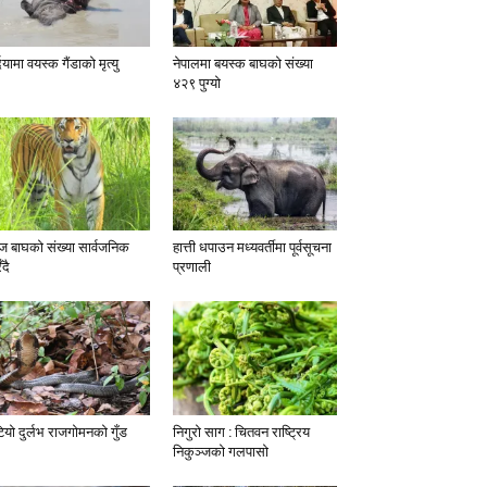
दियामा वयस्क गैंडाको मृत्यु
नेपालमा बयस्क बाघको संख्या
४२९ पुग्यो
 बाघको संख्या सार्वजनिक
हात्ती धपाउन मध्यवर्तीमा पूर्वसूचना
ँदै
प्रणाली
टियो दुर्लभ राजगोमनको गुँड
निगुरो साग : चितवन राष्ट्रिय
निकुञ्जको गलपासो