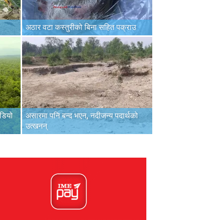
अठार वटा कस्तुरीको बिना सहित पक्राउ
डियो
असारमा पनि बन्द भएन, नदीजन्य पदार्थको
उत्खनन्