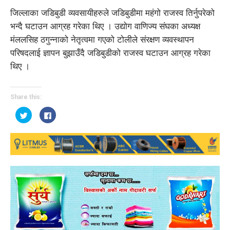
जिल्लाका जडिबुडी व्यवसायीहरुले जडिबुडीमा महंगो राजस्व तिर्नुपरेको
भन्दै घटाउन आग्रह गरेका थिए । उद्योग वाणिज्य संघका अध्यक्ष
मंललसिह ठगुन्नाको नेतृत्वमा गएको टोलीले संरक्षण व्यवस्थापन
परिषदलाई ज्ञापन बुझाउँदै जडिबुडीको राजस्व घटाउन आग्रह गरेका
थिए ।
Share this:
Click
Click
to
to
share
share
on
on
Twitter
Facebook
(Opens
(Opens
in
in
new
new
window)
window)