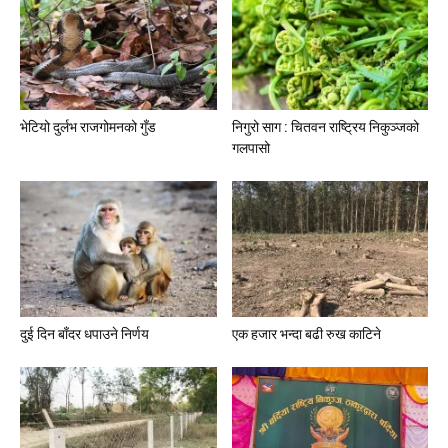
भेटियो दुर्लभ राजगोमनको गुँड
निगुरो साग : चितवन राष्ट्रिय निकुञ्जको
गलपासो
दुई दिन बाँदर धपाउने निर्णय
एक हजार भन्दा बढी रुख काटिने