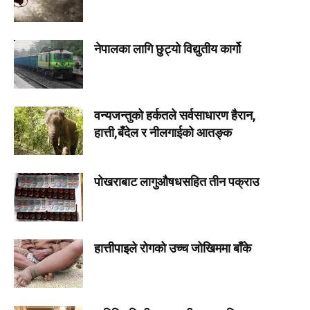
नेपालका लागि छुट्यो विद्युतीय कार्गो
वन्यजन्तुको हर्कतले सर्वसाधारण हैरान,
हात्ती,बँदेल र नीलगाईको आतङ्क
पोखराबाट लागुऔषधसहित तीन पक्राउ
हात्तीपाइले रोगको उच्च जोखिममा बाँके