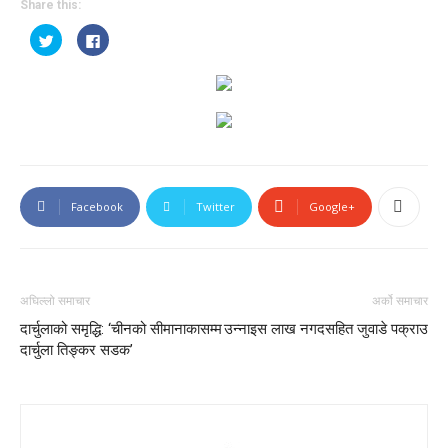
Share this:
Click
Click
to
to
share
share
on
on
Twitter
Facebook
(Opens
(Opens
in
in
new
new
window)
window)
Facebook
Twitter
Google+
अघिल्लो समाचार
अर्को समाचार
दार्चुलाको समृद्धि: ‘चीनको सीमानाकासम्म
उन्नाइस लाख नगदसहित जुवाडे पक्राउ
दार्चुला तिङ्कर सडक’