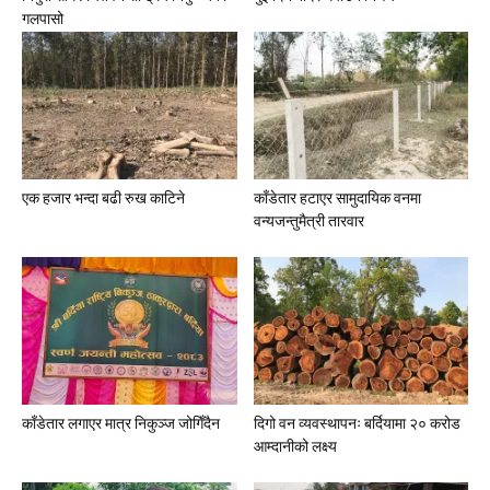
गलपासो
एक हजार भन्दा बढी रुख काटिने
काँडेतार हटाएर सामुदायिक वनमा
वन्यजन्तुमैत्री तारवार
काँडेतार लगाएर मात्र निकुञ्ज जोगिँदैन
दिगो वन व्यवस्थापनः बर्दियामा २० करोड
आम्दानीको लक्ष्य