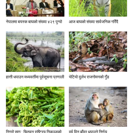
नेपालमा बयस्क बाघको संख्या ४२९ पुग्यो
आज बाघको संख्या सार्वजनिक गरिँदै
हात्ती धपाउन मध्यवर्तीमा पूर्वसूचना प्रणाली
भेटियो दुर्लभ राजगोमनको गुँड
निगुरो साग : चितवन राष्ट्रिय निकुञ्जको
दुई दिन बाँदर धपाउने निर्णय