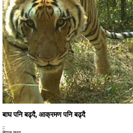
बाघ पनि बढ्दै, आक्रमण पनि बढ्दै
::
नेपाल कथा