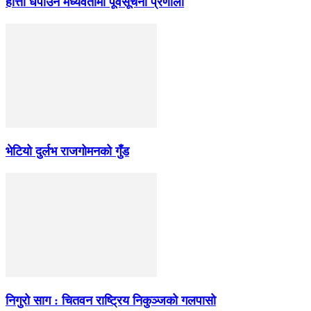
हात्ती धपाउन मध्यवर्तीमा पूर्वसूचना प्रणाली
भेटियो दुर्लभ राजगोमनको गुँड
निगुरो साग : चितवन राष्ट्रिय निकुञ्जको गलपासो