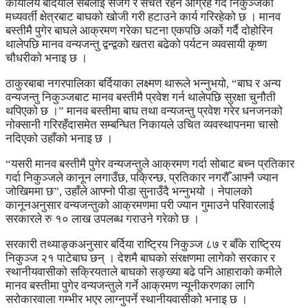
कार्यालय बर्दियाले सबैलाई सजग र सचेत रहन आग्रह गर्दै निकुञ्जको
मध्यवर्ती क्षेत्रबाट बाघको खोजी गरी हटाउने कार्य गरिरहेको छ । मानव
बस्तीमै पुगेर बाघले आक्रमण गरेका घटना एकपछि अर्को गर्दै दोहोरिन
थालेपछि मानव वन्यजन्तु द्वन्द्वको खतरा बढेको पर्यटन व्यवसायी कृष्ण
चौधरीको भनाइ छ ।
ठाकुरबाबा नगरपालिका बर्दियाका लक्ष्मण थारूले भन्नुभयो, “बाघ र अन्य
वन्यजन्तु निकुञ्जबाट मानव बस्तीमै प्रवेश गर्न थालेपछि सुरक्षा चुनौती
थपिएको छ ।” मानव बस्तीमा बाघ तथा वन्यजन्तु प्रवेश गरेर धनजनको
नोक्सानी गरिरहँदासमेत सम्बन्धित निकायले उचित व्यवस्थापनमा चासो
नदिएको उहाँको भनाइ छ ।
“यसरी मानव बस्तीमै पुगेर वन्यजन्तुले आक्रमण गर्दा सोबाट बच्न प्रतिकार
गर्दा निकुञ्जले कानून लगाउँछ, पक्रिन्छ, प्रतिकार नगरौँ आफ्नै ज्यान
जोखिममा छ”, उहाँले आफ्नो पीडा सुनाउँदै भन्नुभयो । नेपालको
कानूनअनुसार वन्यजन्तुको आक्रमणमा परी ज्यान गुमाउने परिवारलाई
सरकारले रु १० लाख उपलब्ध गराउने गरेको छ ।
सरकारी तथ्याङ्कअनुसार बर्दिया राष्ट्रिय निकुञ्ज ८७ र बाँके राष्ट्रिय
निकुञ्ज २१ पाटेबाघ छन् । देशमै बाघको संरक्षणमा लागेको सरकार र
स्थानीयवासीको सक्रियताले बाघको सङ्ख्या बढे पनि आहाराको कमीले
मानव बस्तीमा पुगेर वन्यजन्तुले गर्ने आक्रमण न्यूनीकरणका लागि
सरोकारवाला गम्भीर भएर लाग्नुपर्ने स्थानीयवासीको भनाइ छ ।