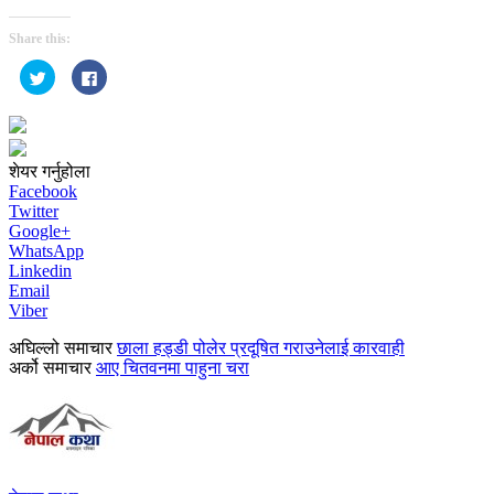
Share this:
Click
Click
to
to
share
share
on
on
Twitter
Facebook
(Opens
(Opens
in
in
new
new
शेयर गर्नुहोला
window)
window)
Facebook
Twitter
Google+
WhatsApp
Linkedin
Email
Viber
अघिल्लो समाचार
छाला हड्डी पोलेर प्रदूषित गराउनेलाई कारवाही
अर्को समाचार
आए चितवनमा पाहुना चरा