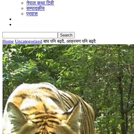
नेपाल कथा टिवी
सम्पादकीय
प्रवास
ब्लग
English
Home
Uncategorized
बाघ पनि बढ्दै, आक्रमण पनि बढ्दै