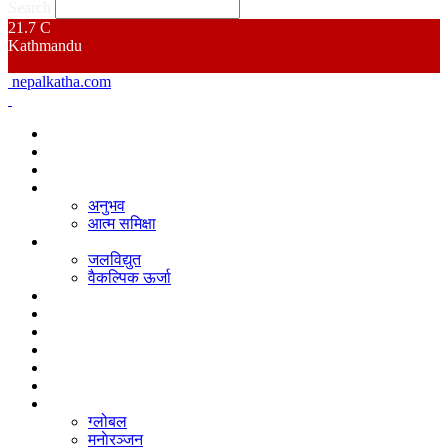
Search
21.7
C
Kathmandu
nepalkatha.com
गृहपृष्ठ
समाचार
नेपाल कथा बिशेष
आत्म मन्थन
अनुभव
आत्म समिक्षा
उर्जा
जलविद्युत
वैकल्पिक ऊर्जा
जलवायु परिवर्तन
वातावरण
अर्थ
पूर्वाधार
कृषि
प्रदेश
अन्य
ग्लोबल
मनाेरञ्जन