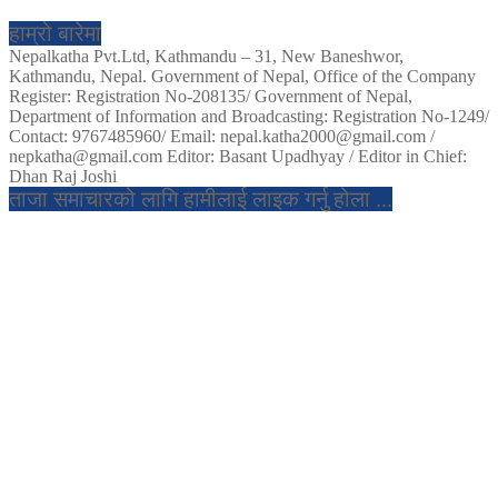
हाम्रो बारेमा
Nepalkatha Pvt.Ltd, Kathmandu – 31, New Baneshwor,
Kathmandu, Nepal. Government of Nepal, Office of the Company
Register: Registration No-208135/ Government of Nepal,
Department of Information and Broadcasting: Registration No-1249/
Contact: 9767485960/ Email: nepal.katha2000@gmail.com /
nepkatha@gmail.com Editor: Basant Upadhyay / Editor in Chief:
Dhan Raj Joshi
ताजा समाचारको लागि हामीलाई लाइक गर्नु होला ...