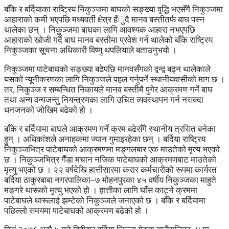
बाँके र बर्दियाका राष्ट्रिय निकुञ्जमा बाघको सङ्ख्या वृद्धि भएसँगै निकुञ्जमा
आहाराको कमी भएपछि मध्यवर्ती क्षेत्र हँुदै मानव बस्तीतर्फ बाघ पस्न
थालेका छन् । निकुञ्जमा बाघका लागि आवश्यक आहारा नभएपछि
आहाराको खोजी गर्दै बाघ मानव बस्तीमा प्रवेश गर्न थालेको बाँके राष्ट्रिय
निकुञ्जका सूचना अधिकारी विष्णु थपलियाले बताउनुभयो ।
निकुञ्जमा पाटेबाघको सङ्ख्या बढेपछि मानवसँगको द्वन्द्व बढ्न थालेकाले
यसको न्यूनीकरणका लागि निकुञ्जले पहल गर्नुपर्ने स्थानीयवासीको माग छ ।
तर, निकुञ्ज र सम्बन्धित निकायले मानव बस्तीमै पुगेर आक्रमण गर्ने बाघ
तथा अन्य वन्यजन्तु नियन्त्रणका लागि उचित व्यवस्थापन गर्न नसक्दा
धनजनको जोखिम बढेको हो ।
बाँके र बर्दियामा बाघले आक्रमण गर्ने क्रम बढेसँगै स्थानीय त्रसित बनेका
हुन् । अधिकांशले अनाहकमा ज्यान गुमाइरहेका छन् । बर्दिया राष्ट्रिय
निकुञ्जभित्र पाटेबाघको आक्रमणमा मङ्गलबार एक माउतेको मृत्य भएको
छ । निकुञ्जभित्र गैँडा मचान नजिक पाटेबाघको आक्रमणबाट माउतेको
मृत्यु भएको छ । २२ वर्षदेखि हात्तीसारमा करार कर्मचारीको रूपमा कार्यरत
बर्दिया ठाकुरबाबा नगरपालिका–७ मोहनपुरका ४५ वर्षीय निकुञ्जका माहुते
मङ्गरे थारूको मृत्यु भएको हो । हात्तीका लागि घाँस काट्ने क्रममा
पाटेबाघले थारूलाई झम्टेको निकुञ्जले जनाएको छ । बाँके र बर्दियामा
पछिल्लो समयमा पाटेबाघको आक्रमण बढेको हो ।