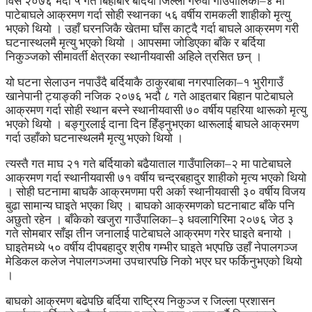
विसं २०७६ भदौ ५ गते बिहीबार बर्दिया जिल्ला गेरुवा गाउँपालिका–४ मा
पाटेबाघले आक्रमण गर्दा सोही स्थानका ५६ वर्षीय रामकली शाहीको मृत्यु
भएको थियो । उहाँ घरनजिकै खेतमा घाँस काट्दै गर्दा बाघले आक्रमण गरी
घटनास्थलमै मृत्यु भएको थियो । आपसमा जोडिएका बाँके र बर्दिया
निकुञ्जको सीमावर्ती क्षेत्रका स्थानीयवासी अहिले त्रसित छन् ।
यो घटना सेलाउन नपाउँदै बर्दियाकै ठाकुरबाबा नगरपालिका–१ भुरीगाउँ
खानेपानी ट्याङ्की नजिक २०७६ भदौ ८ गते आइतबार बिहान पाटेबाघले
आक्रमण गर्दा सोही स्थान बस्ने स्थानीयवासी ७० वर्षीय पहरिया थारूको मृत्यु
भएको थियो । बङ्गुरलाई दाना दिन हिँड्नुभएका थारूलाई बाघले आक्रमण
गर्दा उहाँको घटनास्थलमै मृत्यु भएको थियो ।
त्यस्तै गत माघ २१ गते बर्दियाको बढैयाताल गाउँपालिका–२ मा पाटेबाघले
आक्रमण गर्दा स्थानीयवासी ७१ वर्षीय चन्द्रबहादुर शाहीको मृत्य भएको थियो
। सोही घटनामा बाघकै आक्रमणमा परी अर्का स्थानीयवासी ३० वर्षीय विजय
बुढा सामान्य घाइते भएका थिए । बाघको आक्रमणको घटनाबाट बाँके पनि
अछुतो रहेन । बाँकेको खजुरा गाउँपालिका–३ धवलागिरिमा २०७६ जेठ ३
गते सोमबार साँझ तीन जनालाई पाटेबाघले आक्रमण गरेर घाइते बनायो ।
घाइतेमध्ये ५० वर्षीय दीपबहादुर श्रीष गम्भीर घाइते भएपछि उहाँ नेपालगञ्ज
मेडिकल कलेज नेपालगञ्जमा उपचारपछि निको भएर घर फर्किनुभएको थियो
।
बाघको आक्रमण बढेपछि बर्दिया राष्ट्रिय निकुञ्ज र जिल्ला प्रशासन