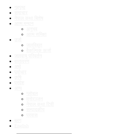
गृहपृष्ठ
समाचार
नेपाल कथा बिशेष
आत्म मन्थन
अनुभव
आत्म समिक्षा
उर्जा
जलविद्युत
वैकल्पिक ऊर्जा
जलवायु परिवर्तन
वातावरण
अर्थ
पूर्वाधार
कृषि
प्रदेश
अन्य
ग्लोबल
मनाेरञ्जन
नेपाल कथा टिवी
सम्पादकीय
प्रवास
ब्लग
English