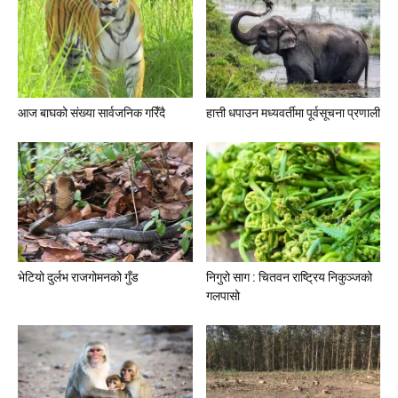
आज बाघको संख्या सार्वजनिक गरिँदै
हात्ती धपाउन मध्यवर्तीमा पूर्वसूचना प्रणाली
भेटियो दुर्लभ राजगोमनको गुँड
निगुरो साग : चितवन राष्ट्रिय निकुञ्जको
गलपासो