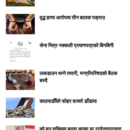
वृद्ध हत्या आरोपमा तीन बालक पक्राउ
सेना भित्र नक्कली प्रमाणपत्रको बिगबिगी
लकडाउन थप्ने तयारी, मन्त्रीपरिषदको बैठक
बस्दै
काठमाडौँको फोहर बञ्चरे डाँडामा
को हुन् सचिवमा बढुवा भएका डा.राजेन्द्रप्रसाद