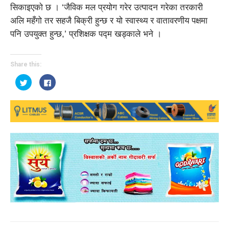
सिकाइएको छ । ‘जैविक मल प्रयोग गरेर उत्पादन गरेका तरकारी
अलि महँगो तर सहजै बिक्री हुन्छ र यो स्वास्थ्य र वातावरणीय पक्षमा
पनि उपयुक्त हुन्छ,’ प्रशिक्षक पद्म खड्काले भने ।
Share this:
Click
Click
to
to
share
share
on
on
Twitter
Facebook
(Opens
(Opens
in
in
new
new
window)
window)