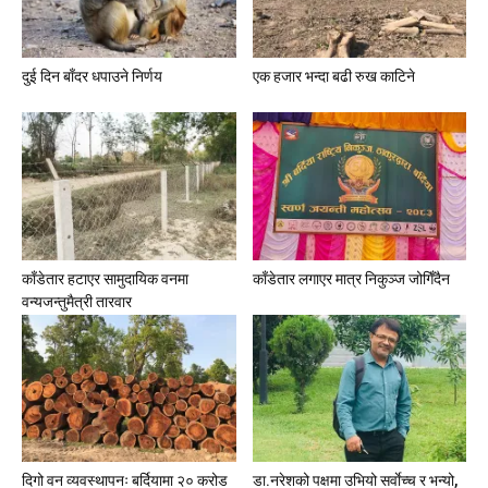
दुई दिन बाँदर धपाउने निर्णय
एक हजार भन्दा बढी रुख काटिने
काँडेतार हटाएर सामुदायिक वनमा
काँडेतार लगाएर मात्र निकुञ्ज जोगिँदैन
वन्यजन्तुमैत्री तारवार
दिगो वन व्यवस्थापनः बर्दियामा २० करोड
डा.नरेशको पक्षमा उभियो सर्वाेच्च र भन्यो,