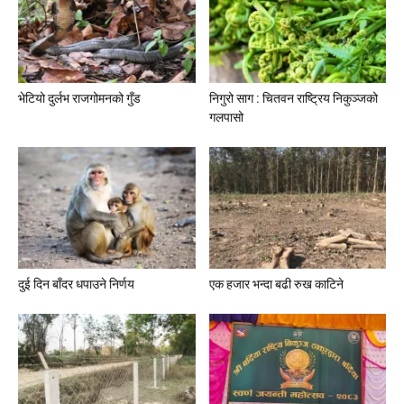
भेटियो दुर्लभ राजगोमनको गुँड
निगुरो साग : चितवन राष्ट्रिय निकुञ्जको
गलपासो
दुई दिन बाँदर धपाउने निर्णय
एक हजार भन्दा बढी रुख काटिने