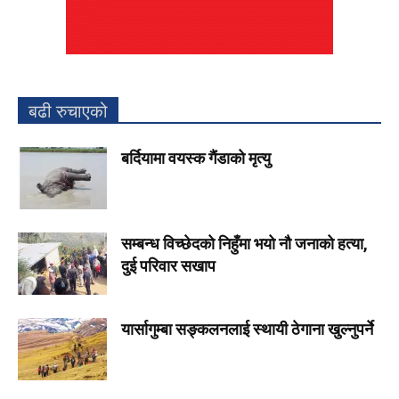
बढी रुचाएको
बर्दियामा वयस्क गैंडाको मृत्यु
सम्बन्ध विच्छेदको निहुँमा भयो नौ जनाको हत्या,
दुई परिवार सखाप
यार्सागुम्बा सङ्कलनलाई स्थायी ठेगाना खुल्नुपर्ने