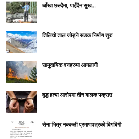
आँखा छल्दैमा, पाइँदैन सुख…
तिलिचो ताल जोड्ने सडक निर्माण शुरु
सामुदायिक वनहरुमा आगलागीे
वृद्ध हत्या आरोपमा तीन बालक पक्राउ
सेना भित्र नक्कली प्रमाणपत्रको बिगबिगी