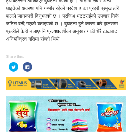
ट्याक्टरसँग ठोक्किएर दुर्घटना भएको हो । गाडीमा सवार अन्य
घाइतेको अवस्था पनि गम्भीर रहेको प्रदेश २ का प्रहरी प्रमुख हरि
पालले जानकारी दिनुभएको छ । प्रजिअ भट्टराईको उपचार निकै
जटिल बन्दै गएको बताइएको छ । दुर्घटना हुने कारण बारे हालसम्म
प्रहरीले केही नजाएपनि प्रत्यक्षदर्शीका अनुसार गाडी धेरै टाढाबाट
अनियन्त्रित गतिमा रहेको थियो ।
Share this:
Click
Click
to
to
share
share
on
on
Twitter
Facebook
(Opens
(Opens
in
in
new
new
window)
window)