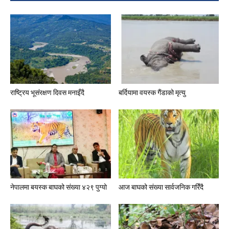
राष्ट्रिय भूसंरक्षण दिवस मनाइँदै
बर्दियामा वयस्क गैंडाको मृत्यु
नेपालमा बयस्क बाघको संख्या ४२९ पुग्यो
आज बाघको संख्या सार्वजनिक गरिँदै