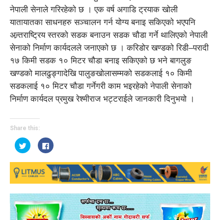
नेपाली सेनाले गरिरहेको छ । एक वर्ष अगाडि ट्रयाक खोली
यातायातका साधनहरु सञ्चालन गर्न योग्य बनाइ सकिएको भएपनि
अन्र्तराष्ट्रिय स्तरको सडक बनाउन सडक चौडा गर्ने थालिएको नेपाली
सेनाको निर्माण कार्यदलले जनाएको छ । करिडोर खण्डको रिडी–परादी
१७ किमी सडक १० मिटर चौडा बनाइ सकिएको छ भने बागलुङ
खण्डको मालढुङ्गादेखि पालुङखोलासम्मको सडकलाई १० किमी
सडकलाई १० मिटर चौडा गर्नेगरी काम भइरहेको नेपाली सेनाको
निर्माण कार्यदल प्रमुख रेश्मीराज भट्टराईले जानकारी दिनुभयो ।
Share this:
Click
Click
to
to
share
share
on
on
Twitter
Facebook
(Opens
(Opens
in
in
new
new
window)
window)