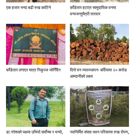
एक हजार भन्दा बढी रुख काटिने
काँडेतार हटाएर सामुदायिक वनमा
वन्यजन्तुमैत्री तारवार
काँडेतार लगाएर मात्र निकुञ्ज जोगिँदैन
दिगो वन व्यवस्थापनः बर्दियामा २० करोड
आम्दानीको लक्ष्य
डा.नरेशको पक्षमा उभियो सर्वाेच्च र भन्यो,
नवनिर्मित संसद भवन परिसरमा रुख रोपण,