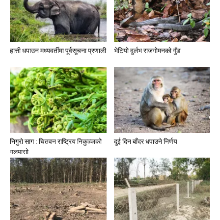
हात्ती धपाउन मध्यवर्तीमा पूर्वसूचना प्रणाली
भेटियो दुर्लभ राजगोमनको गुँड
निगुरो साग : चितवन राष्ट्रिय निकुञ्जको
दुई दिन बाँदर धपाउने निर्णय
गलपासो