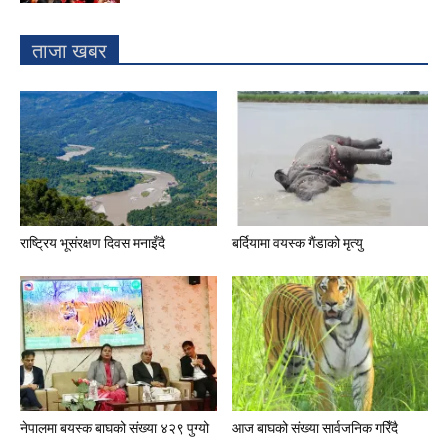
ताजा खबर
राष्ट्रिय भूसंरक्षण दिवस मनाइँदै
बर्दियामा वयस्क गैंडाको मृत्यु
नेपालमा बयस्क बाघको संख्या ४२९ पुग्यो
आज बाघको संख्या सार्वजनिक गरिँदै