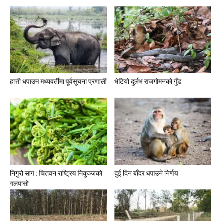
हात्ती धपाउन मध्यवर्तीमा पूर्वसूचना प्रणाली
भेटियो दुर्लभ राजगोमनको गुँड
निगुरो साग : चितवन राष्ट्रिय निकुञ्जको
दुई दिन बाँदर धपाउने निर्णय
गलपासो