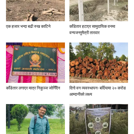
एक हजार भन्दा बढी रुख काटिने
काँडेतार हटाएर सामुदायिक वनमा
वन्यजन्तुमैत्री तारवार
काँडेतार लगाएर मात्र निकुञ्ज जोगिँदैन
दिगो वन व्यवस्थापनः बर्दियामा २० करोड
आम्दानीको लक्ष्य