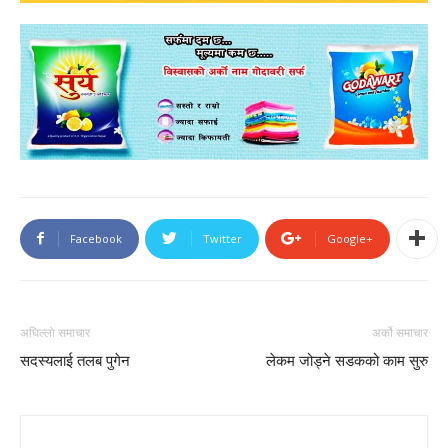
new
new
window)
window)
Facebook
Twitter
Google+
अघिल्लो समाचार
अर्को समाचार
सदस्यलाई तलब पुगेन
लेकम जोड्ने सडकको काम सुरु