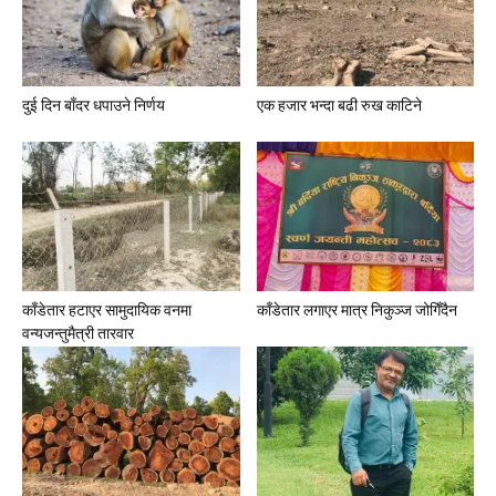
दुई दिन बाँदर धपाउने निर्णय
एक हजार भन्दा बढी रुख काटिने
काँडेतार हटाएर सामुदायिक वनमा
काँडेतार लगाएर मात्र निकुञ्ज जोगिँदैन
वन्यजन्तुमैत्री तारवार