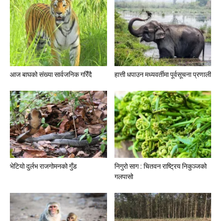
आज बाघको संख्या सार्वजनिक गरिँदै
हात्ती धपाउन मध्यवर्तीमा पूर्वसूचना प्रणाली
भेटियो दुर्लभ राजगोमनको गुँड
निगुरो साग : चितवन राष्ट्रिय निकुञ्जको
गलपासो