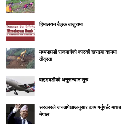
हिमालयन बैङ्क बाजुरामा
मध्यपहाडी राजमार्गको कास्की खण्डमा काममा
तीव्रता
वाइडबडीको अनुसन्धान सुरु
सरकारले जनअपेक्षाअनुसार काम गर्नुपर्छ: माधब
नेपाल