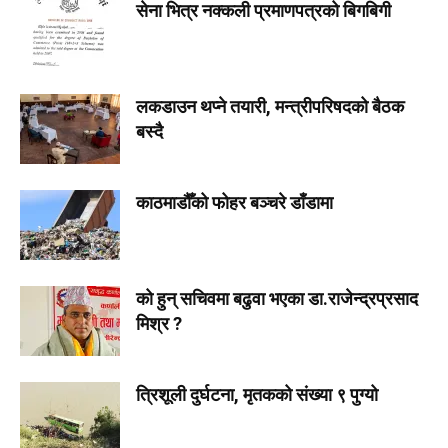
सेना भित्र नक्कली प्रमाणपत्रको बिगबिगी
लकडाउन थप्ने तयारी, मन्त्रीपरिषदको बैठक
बस्दै
काठमाडौँको फोहर बञ्चरे डाँडामा
को हुन् सचिवमा बढुवा भएका डा.राजेन्द्रप्रसाद
मिश्र ?
त्रिशूली दुर्घटना, मृतकको संख्या ९ पुग्यो