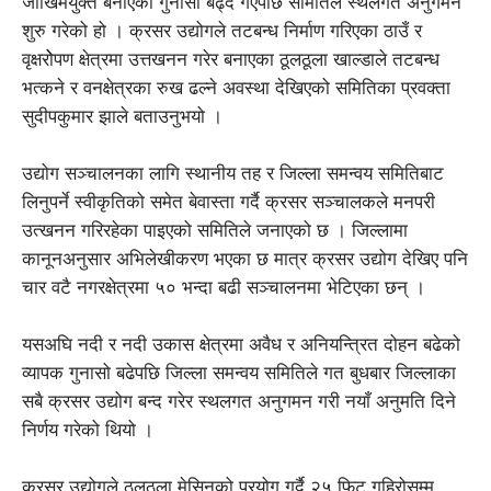
जोखिमयुक्त बनाएको गुनासो बढ्दै गएपछि समितिले स्थलगत अनुगमन
शुरु गरेको हो । क्रसर उद्योगले तटबन्ध निर्माण गरिएका ठाउँ र
वृक्षरोेपण क्षेत्रमा उत्तखनन गरेर बनाएका ठूलठूला खाल्डाले तटबन्ध
भत्कने र वनक्षेत्रका रुख ढल्ने अवस्था देखिएको समितिका प्रवक्ता
सुदीपकुमार झाले बताउनुभयो ।
उद्योग सञ्चालनका लागि स्थानीय तह र जिल्ला समन्वय समितिबाट
लिनुपर्ने स्वीकृतिको समेत बेवास्ता गर्दै क्रसर सञ्चालकले मनपरी
उत्खनन गरिरहेका पाइएको समितिले जनाएको छ । जिल्लामा
कानूनअनुसार अभिलेखीकरण भएका छ मात्र क्रसर उद्योग देखिए पनि
चार वटै नगरक्षेत्रमा ५० भन्दा बढी सञ्चालनमा भेटिएका छन् ।
यसअघि नदी र नदी उकास क्षेत्रमा अवैध र अनियन्त्रित दोहन बढेको
व्यापक गुनासो बढेपछि जिल्ला समन्वय समितिले गत बुधबार जिल्लाका
सबै क्रसर उद्योग बन्द गरेर स्थलगत अनुगमन गरी नयाँ अनुमति दिने
निर्णय गरेको थियो ।
क्रसर उद्योगले ठूलठूला मेसिनको प्रयोग गर्दै २५ फिट गहिरोसम्म