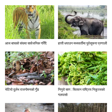
आज बाघको संख्या सार्वजनिक गरिँदै
हात्ती धपाउन मध्यवर्तीमा पूर्वसूचना प्रणाली
भेटियो दुर्लभ राजगोमनको गुँड
निगुरो साग : चितवन राष्ट्रिय निकुञ्जको
गलपासो