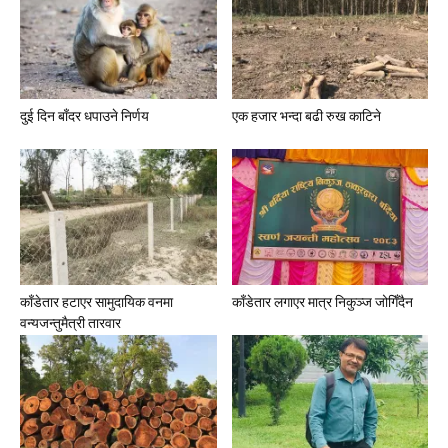
दुई दिन बाँदर धपाउने निर्णय
एक हजार भन्दा बढी रुख काटिने
काँडेतार हटाएर सामुदायिक वनमा
काँडेतार लगाएर मात्र निकुञ्ज जोगिँदैन
वन्यजन्तुमैत्री तारवार