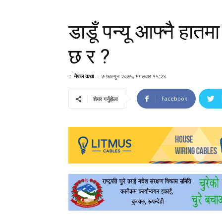
डाडूँ पन्यू आफ्नै हा
छ र ?
::
नेपाल कथा
-
७ फाल्गुन २०७५, मंगलवार १५:२४
Facebook
शेयर गर्नुहोला