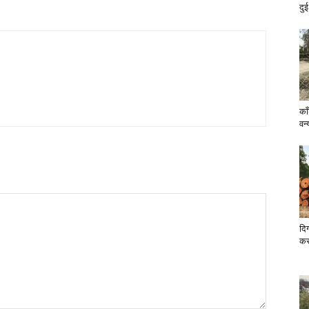
दुई
का
वन्
दिग
कर