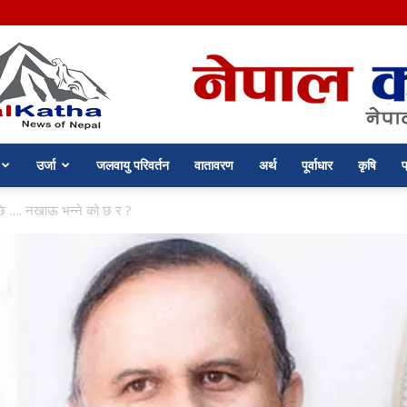
उर्जा
जलवायु परिवर्तन
वातावरण
अर्थ
पूर्वाधार
कृषि
प
nepalkatha.com
पछि …. नखाऊ भन्ने को छ र ?