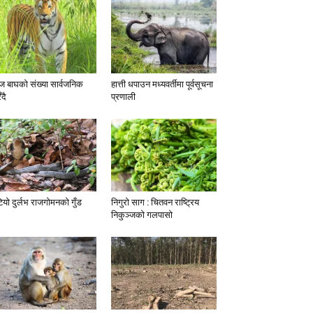
 बाघको संख्या सार्वजनिक
हात्ती धपाउन मध्यवर्तीमा पूर्वसूचना
ँदै
प्रणाली
टियो दुर्लभ राजगोमनको गुँड
निगुरो साग : चितवन राष्ट्रिय
निकुञ्जको गलपासो