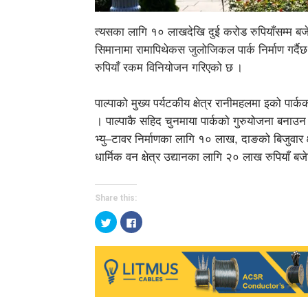
त्यसका लागि १० लाखदेखि दुई करोड रुपियाँसम्म बजे
सिमानामा रामापिथेकस जुलोजिकल पार्क निर्माण गर्दैछ
रुपियाँ रकम विनियोजन गरिएको छ ।
पाल्पाको मुख्य पर्यटकीय क्षेत्र रानीमहलमा इको पार
। पाल्पाकै सहिद चुनमाया पार्कको गुरुयोजना बनाउ
भ्यु–टावर निर्माणका लागि १० लाख, दाङको बिजुवार क्
धार्मिक वन क्षेत्र उद्यानका लागि २० लाख रुपियाँ ब
Share this:
Click
Click
to
to
share
share
on
on
Twitter
Facebook
(Opens
(Opens
in
in
new
new
window)
window)