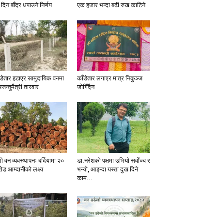
 दिन बाँदर धपाउने निर्णय
एक हजार भन्दा बढी रुख काटिने
ँडेतार हटाएर सामुदायिक वनमा
काँडेतार लगाएर मात्र निकुञ्ज
यजन्तुमैत्री तारवार
जोगिँदैन
ो वन व्यवस्थापनः बर्दियामा २०
डा.नरेशको पक्षमा उभियो सर्वाेच्च र
ोड आम्दानीको लक्ष्य
भन्यो, आइन्दा यस्ता दुख दिने
काम...