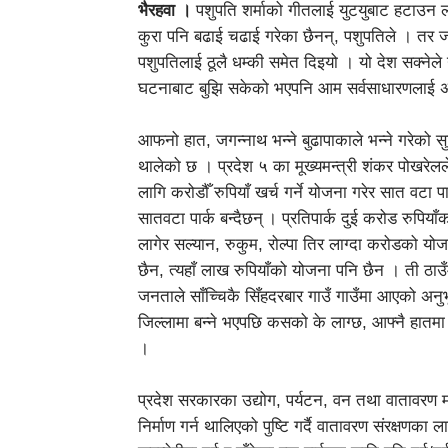
भैरहवा ।
पशुपति शर्माको गीतलाई युटयुबाट हटाउन लग
कुरा पनि बढाई चढाई गरेका छैनन्, पशुपतिले । तर 
पशुपतिलाई ठूलै धम्की समेत दिइयो । यो देश सक्नेले 
घटनाबाट बुझि सकेको भएपनि आम सर्वसाधारणलाई अझै
आफनो हात, जगन्नाथ भन्ने बुढापाकाले भन्ने गरेको सुनि
थालेको छ । प्रदेश ५ का मूख्यमन्त्री शंकर पोखरेलले 
लागि करोडौँ रुपियाँ खर्च गर्ने योजना गरेर सात वटा 
सातवटा पार्क बन्दैछन् । प्रतिपार्क दुई करोड रुपिया
लागेर सल्यान, रुकुम, रोल्पा तिर लाग्दा करोडको य
छैन, त्यहाँ लाख रुपियाँको योजना पनि छैन । ती ठ
जनताले साँच्चिकै सिँहदरबार गाउँ गाउँमा आएको अनुभ
जिल्लामा बन्ने भएपछि कसको के लाग्छ, आफ्नै हातमा 
।
प्रदेश सरकारका उद्योग, पर्यटन, वन तथा वातावरण मन्त
निर्माण गर्न थालिएको पुष्टि गर्दै वातावरण संरक्षणका