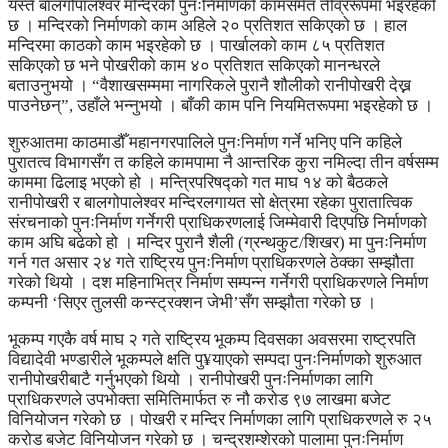
यस्तै बालगोपालश्वर मन्दिरको पुनःनिर्माणको कामसमेत तीव्ररूपमा भइरहेको
छ । मन्दिरको निर्माणको काम अहिले २० प्रतिशत सकिएको छ । हाल
मन्दिरमा काठको काम भइरहेको छ । पार्खालको काम ८५ प्रतिशत
सकिएको छ भने पोखरीको काम ४० प्रतिशत सकिएको मानन्धरले
बताउनुभयो । “वैशाखसम्ममा नागरिकले पुरानै शौलीको रानीपोखरी देख्न
पाउनेछन्”, उहाँले भन्नुभयो । बाँकी काम पनि नियमितरूपमा भइरहेको छ ।
शुरुआतमा काठमाडौँ महानगरपालिले पुनःनिर्माण गर्ने भनिए पनि कहिले
पुरातत्व विभागसँग त कहिले कामपामा नै आन्तरिक कुरा नमिल्दा तीन वर्षसम्म
काममा ढिलाइ भएको हो । मन्त्रिपरिषद्को गत माघ १४ को बैठकले
रानीपोखरी र बालगोपालेश्वर मन्दिरलगायत सो क्षेत्रमा रहेका पुरातात्विक
संरचनाको पुनःनिर्माण गर्नेगरी प्राधिकरणलाई जिम्मेवारी दिएपछि निर्माणको
काम अघि बढेको हो । मन्दिर पुरानै शैली (ग्रन्थकुट/शिखर) मा पुनःनिर्माण
गर्न गत असार २४ गते राष्ट्रिय पुनःनिर्माण प्राधिकरणले ठेक्का सम्झौता
गरेको थियो । दश महिनाभित्र निर्माण सम्पन्न गर्नेगरी प्राधिकरणले निर्माण
कम्पनी ‘सिएर तुलसी कन्स्ट्रक्शन जेभी’सँग सम्झौता गरेको छ ।
भूकम्प गएकै वर्ष माघ २ गते राष्ट्रिय भूकम्प दिवसका अवसरमा राष्ट्रपति
विद्यादेवी भण्डारीले भूकम्पले क्षति पु¥याएको सम्पदा पुनःनिर्माणको शुरुआत
रानीपोखरीबाटै गर्नुभएको थियो । रानीपोखरी पुनःनिर्माणका लागि
प्राधिकरणले उपभोक्ता समितिमार्फत रु नौ करोड ९७ लाखमा बजेट
विनियोजन गरेको छ । पोखरी र मन्दिर निर्माणका लागि प्राधिकरणले रु २५
करोड बजेट विनियोजन गरेको छ । चन्द्रशम्शेरको पालामा पुनःनिर्माण