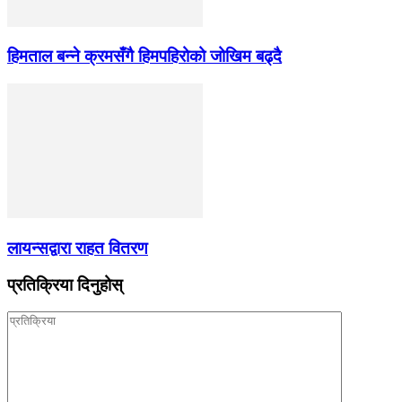
हिमताल बन्ने क्रमसँगै हिमपहिरोको जोखिम बढ्दै
लायन्सद्वारा राहत वितरण
प्रतिक्रिया दिनुहोस्