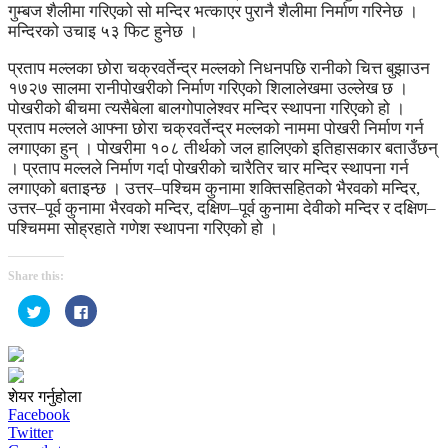
गुम्बज शैलीमा गरिएको सो मन्दिर भत्काएर पुरानै शैलीमा निर्माण गरिनेछ ।
मन्दिरको उचाइ ५३ फिट हुनेछ ।
प्रताप मल्लका छोरा चक्रवर्तेन्द्र मल्लको निधनपछि रानीको चित्त बुझाउन
१७२७ सालमा रानीपोखरीको निर्माण गरिएको शिलालेखमा उल्लेख छ ।
पोखरीको बीचमा त्यसैबेला बालगोपालेश्वर मन्दिर स्थापना गरिएको हो ।
प्रताप मल्लले आफ्ना छोरा चक्रवर्तेन्द्र मल्लको नाममा पोखरी निर्माण गर्न
लगाएका हुन् । पोखरीमा १०८ तीर्थको जल हालिएको इतिहासकार बताउँछन्
। प्रताप मल्लले निर्माण गर्दा पोखरीको चारैतिर चार मन्दिर स्थापना गर्न
लगाएको बताइन्छ । उत्तर–पश्चिम कुनामा शक्तिसहितको भैरवको मन्दिर,
उत्तर–पूर्व कुनामा भैरवको मन्दिर, दक्षिण–पूर्व कुनामा देवीको मन्दिर र दक्षिण–
पश्चिममा सोह्रहाते गणेश स्थापना गरिएको हो ।
Share this:
Click
Click
to
to
share
share
on
on
Twitter
Facebook
(Opens
(Opens
in
in
new
new
शेयर गर्नुहोला
window)
window)
Facebook
Twitter