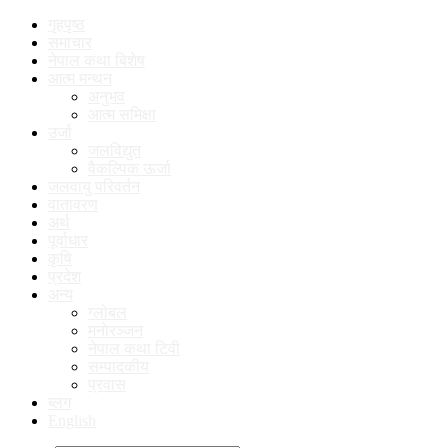
गृहपृष्ठ
समाचार
नेपाल कथा बिशेष
आत्म मन्थन
अनुभव
आत्म समिक्षा
उर्जा
जलविद्युत
वैकल्पिक ऊर्जा
जलवायु परिवर्तन
वातावरण
अर्थ
पूर्वाधार
कृषि
प्रदेश
अन्य
ग्लोबल
मनाेरञ्जन
नेपाल कथा टिवी
सम्पादकीय
प्रवास
ब्लग
English