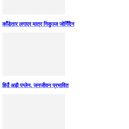
काँडेतार लगाएर मात्र निकुञ्ज जोगिँदैन
हिउँ अझै पग्लेन, जनजीवन प्रभावित