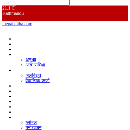
Search
21.1
C
Kathmandu
nepalkatha.com
गृहपृष्ठ
समाचार
नेपाल कथा बिशेष
आत्म मन्थन
अनुभव
आत्म समिक्षा
उर्जा
जलविद्युत
वैकल्पिक ऊर्जा
जलवायु परिवर्तन
वातावरण
अर्थ
पूर्वाधार
कृषि
प्रदेश
अन्य
ग्लोबल
मनाेरञ्जन