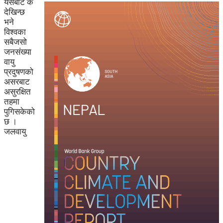
यसबाट के
देखिन्छ
भने
विश्वका
सबैजसो
जनसंख्या
वायु
प्रदुषणको
असरबाट
असुरक्षित
तहमा
पुगिसकेको
छ ।
जलवायु