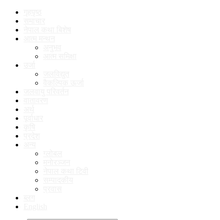
गृहपृष्ठ
समाचार
नेपाल कथा बिशेष
आत्म मन्थन
अनुभव
आत्म समिक्षा
उर्जा
जलविद्युत
वैकल्पिक ऊर्जा
जलवायु परिवर्तन
वातावरण
अर्थ
पूर्वाधार
कृषि
प्रदेश
अन्य
ग्लोबल
मनाेरञ्जन
नेपाल कथा टिवी
सम्पादकीय
प्रवास
ब्लग
English