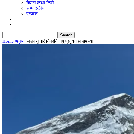
नेपाल कथा टिवी
सम्पादकीय
प्रवास
ब्लग
English
Home
अनुभव
जलवायु परिवर्तनसँगै वायु प्रदुषणको समस्या