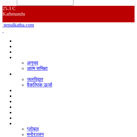
Search
25.3
C
Kathmandu
nepalkatha.com
गृहपृष्ठ
समाचार
नेपाल कथा बिशेष
आत्म मन्थन
अनुभव
आत्म समिक्षा
उर्जा
जलविद्युत
वैकल्पिक ऊर्जा
जलवायु परिवर्तन
वातावरण
अर्थ
पूर्वाधार
कृषि
प्रदेश
अन्य
ग्लोबल
मनाेरञ्जन