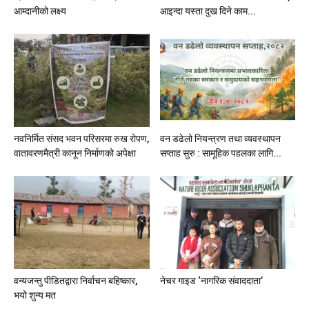
आम्दानीको लक्ष्य
आइन्दा यस्ता दुख दिने काम...
नवनिर्मित संसद भवन परिसरमा रुख रोपण,
वन डढेलो नियन्त्रण तथा व्यवस्थापन
वातावरणमैत्री कानून निर्माणको अपेक्षा
सप्ताह सुरु : सामूहिक पहलका लागि...
वन्यजन्तु पीडितद्वारा निर्वाचन बहिष्कार,
नेचर गाइड ‘नागरिक संवाददाता’
भयो शुन्य मत