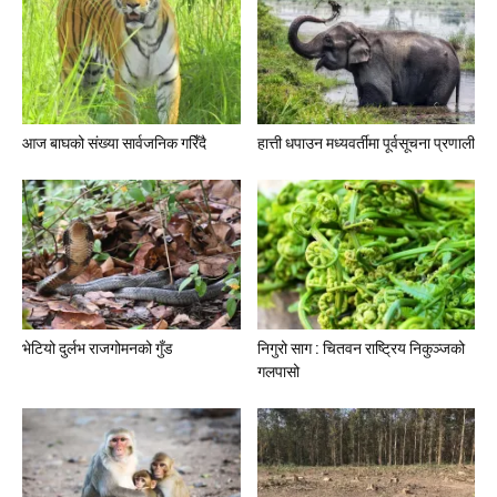
आज बाघको संख्या सार्वजनिक गरिँदै
हात्ती धपाउन मध्यवर्तीमा पूर्वसूचना प्रणाली
भेटियो दुर्लभ राजगोमनको गुँड
निगुरो साग : चितवन राष्ट्रिय निकुञ्जको
गलपासो