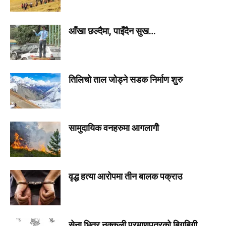
आँखा छल्दैमा, पाइँदैन सुख…
तिलिचो ताल जोड्ने सडक निर्माण शुरु
सामुदायिक वनहरुमा आगलागीे
वृद्ध हत्या आरोपमा तीन बालक पक्राउ
सेना भित्र नक्कली प्रमाणपत्रको बिगबिगी