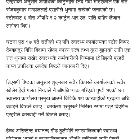
प्रहरीका अनुसार औषधिका कार्टुनहरु लिँदै गर्दा भेटिएकोले एक रात
संजयकुमार मण्डाललाई प्रहरीले थुनामा राखेको जनाएको छ।
स्टोरबाट ६ बोरा औषधि र २ कार्टुन आर.एल. राति बाहिर लैजान
लागेका थिए।
घटना पुस १७ गते रातीको भए पनि स्वास्थ्य कार्यालयका स्टोर किपर
देबबहादुर बिसि बिदामा रहेका कारण सत्य तथ्य कुरा बुझ्नको लागि एक
रात थुनामा राखेर स्वास्थ्यकै कर्मचारीको जिम्मामा छोडिएको प्रहरी
नायव उपरिक्षक अबदेश बिष्टले जानकारी दिए।
डिएसपी विष्टका अनुसार शुक्रबार स्टोर किपरले कार्यालयको स्टोर
खोलेर हेर्दा गलत नियतले नै औषधि प्याक गरिएको पुष्टी भएको छ।
स्वास्थ्य कार्यालय प्रमुख आउने बित्तिकै थप कारवाहीको प्रकृया अघि
बढाइने विष्टले बताए। कार्यलय प्रमुखले लिखित रुपमा पत्र दिएपिछ
प्रहरीले कारवाही गर्ने बिष्टले बताए।
हेल्थ असिष्टेन्ट दयानन्द गौड ठुलीभेरि नगरपालिकाको स्वास्थ्य
संयोजक भएको र नगरपालिकाबाट औषधि खरिदको लागि पेश्की