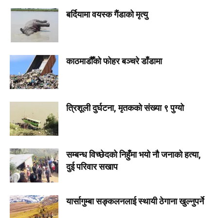
बर्दियामा वयस्क गैंडाको मृत्यु
काठमाडौँको फोहर बञ्चरे डाँडामा
त्रिशूली दुर्घटना, मृतकको संख्या ९ पुग्यो
सम्बन्ध विच्छेदको निहुँमा भयो नौ जनाको हत्या,
दुई परिवार सखाप
यार्सागुम्बा सङ्कलनलाई स्थायी ठेगाना खुल्नुपर्ने