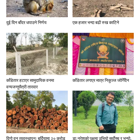
दुई दिन बाँदर धपाउने निर्णय
एक हजार भन्दा बढी रुख काटिने
काँडेतार हटाएर सामुदायिक वनमा
काँडेतार लगाएर मात्र निकुञ्ज जोगिँदैन
वन्यजन्तुमैत्री तारवार
दिगो वन व्यवस्थापनः बर्दियामा २० करोड
डा.नरेशको पक्षमा उभियो सर्वाेच्च र भन्यो,