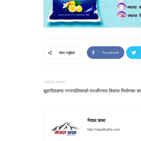
Facebook
शेयर गर्नुहोला
अघिल्लो समाचार
बूढानीलकण्ठ नगरपालिकाको घरआँगनमा विकास निर्माणका क
नेपाल कथा
http://nepalkatha.com