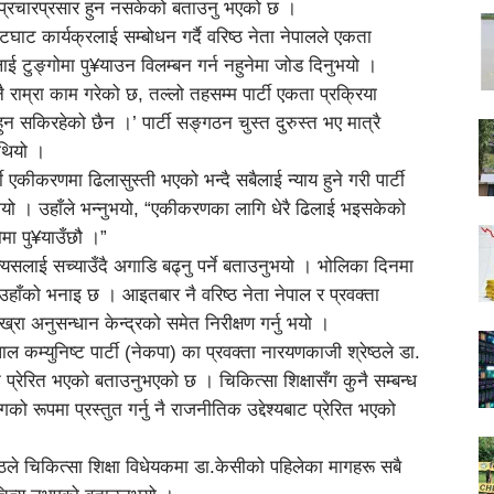
ो प्रचारप्रसार हुन नसकेको बताउनु भएको छ ।
घाट कार्यक्रलाई सम्बोधन गर्दै वरिष्ठ नेता नेपालले एकता
लाई टुङ्गोमा पु¥याउन विलम्बन गर्न नहुनेमा जोड दिनुभयो ।
 नै राम्रा काम गरेको छ, तल्लो तहसम्म पार्टी एकता प्रक्रिया
 सकिरहेको छैन ।’ पार्टी सङ्गठन चुस्त दुरुस्त भए मात्रै
थियो ।
र्टी एकीकरणमा ढिलासुस्ती भएको भन्दै सबैलाई न्याय हुने गरी पार्टी
ुभयो । उहाँले भन्नुभयो, “एकीकरणका लागि धेरै ढिलाई भइसकेको
गोमा पु¥याउँछौ ।”
त्यसलाई सच्याउँदै अगाडि बढ्नु पर्ने बताउनुभयो । भोलिका दिनमा
उहाँको भनाइ छ । आइतबार नै वरिष्ठ नेता नेपाल र प्रवक्ता
ख्रा अनुसन्धान केन्द्रको समेत निरीक्षण गर्नु भयो ।
कम्युनिष्ट पार्टी (नेकपा) का प्रवक्ता नारयणकाजी श्रेष्ठले डा.
प्रेरित भएको बताउनुभएको छ । चिकित्सा शिक्षासँग कुनै सम्बन्ध
को रूपमा प्रस्तुत गर्नु नै राजनीतिक उद्देश्यबाट प्रेरित भएको
ेष्ठले चिकित्सा शिक्षा विधेयकमा डा.केसीको पहिलेका मागहरू सबै