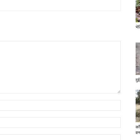
भे
दुई
का
वन्