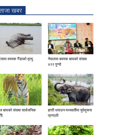
ताजा खबर
दियामा वयस्क गैंडाको मृत्यु
नेपालमा बयस्क बाघको संख्या
४२९ पुग्यो
 बाघको संख्या सार्वजनिक
हात्ती धपाउन मध्यवर्तीमा पूर्वसूचना
ँदै
प्रणाली