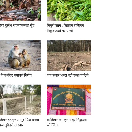
टियो दुर्लभ राजगोमनको गुँड
निगुरो साग : चितवन राष्ट्रिय
निकुञ्जको गलपासो
 दिन बाँदर धपाउने निर्णय
एक हजार भन्दा बढी रुख काटिने
ँडेतार हटाएर सामुदायिक वनमा
काँडेतार लगाएर मात्र निकुञ्ज
यजन्तुमैत्री तारवार
जोगिँदैन