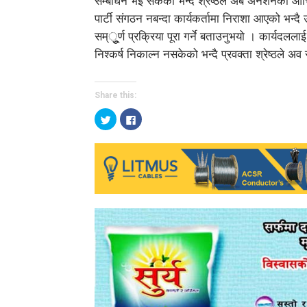
सम्बोधन भइ सकेको भन्दै श्रेष्ठले अब अनशनको औ
पार्टी संगठन नबन्दा कार्यकर्तामा निराशा आएको भन
सम्ूुर्ण प्रक्रिया पूरा गर्ने बताउनुभयो । कार्यदललाई
निश्कर्ष निकाल्न नसकेको भन्दै प्रवक्ता श्रेष्ठले
Share this:
Click
Click
to
to
share
share
on
on
Twitter
Facebook
(Opens
(Opens
in
in
new
new
window)
window)