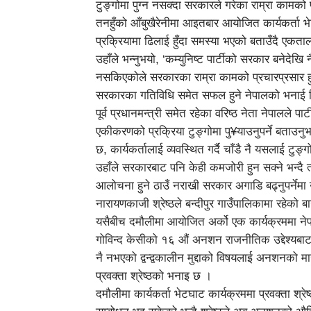
टुङ्गोमा पुग्न नसक्दा सरकारले गरेका राम्रा कामक
तनहुँको आँबुखैरेनीमा आइतबार आयोजित कार्यकर्ता भेट
प्रक्रियामा ढिलाई हुँदा समस्या भएको बताउँदै एकता
उहाँले भन्नुभयो, ‘कम्युनिष्ट पार्टीको सरकार बनेदेखि
नसकिएकोले सरकारका राम्रा कामको प्रचारप्रसार हुन
सरकारका गतिविधि समेत सफल हुने नेपालको भनाई 
पूर्व प्रधानमन्त्री समेत रहेका वरिष्ठ नेता नेपालले पा
एकीकरणको प्रक्रिया टुङ्गोमा पु¥याउनुपर्ने बताउन
छ, कार्यकर्तालाई व्यवस्थित गर्दै चाँडै नै यसलाई टुङ्
उहाँले सरकारबाट पनि केही कमजोरी हुन सक्ने भन्दै 
आलोचना हुने ठाउँ नराखी सरकार अगाडि बढ्नुपर्नेमा 
नारायणकाजी श्रेष्ठले बन्दीपुर गाउँपालिकामा रहेको बा
यसैबीच दमौलीमा आयोजित अर्को एक कार्यक्रममा नेपाल 
गोविन्द केसीको १६ औं अनशन राजनीतिक उद्देश्यबाट 
नै नभएको द्वन्द्वकालीन मुद्दाको विषयलाई अनशनको माग
प्रवक्ता श्रेष्ठको भनाइ छ ।
दमौलीमा कार्यकर्ता भेटघाट कार्यक्रममा प्रवक्ता श्र