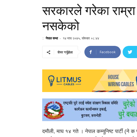
सरकारले गरेका राम्रा
नसकेको
::
नेपाल कथा
-
१४ माघ २०७५, सोमबार ०८:४४
Facebook
शेयर गर्नुहोला
दमौली, माघ १४ गते । नेपाल कम्युनिष्ट पार्टी (ने क 