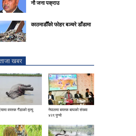
नौ जना पक्राउ
काठमाडौँको फोहर बञ्चरे डाँडामा
ताजा खबर
दियामा वयस्क गैंडाको मृत्यु
नेपालमा बयस्क बाघको संख्या
४२९ पुग्यो