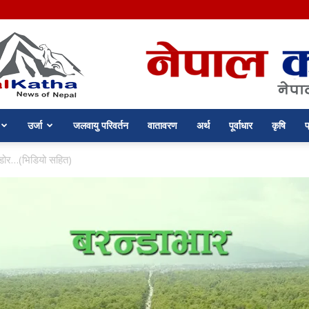
उर्जा
जलवायु परिवर्तन
वातावरण
अर्थ
पूर्वाधार
कृषि
प
nepalkatha.com
डोर…(भिडियो सहित)