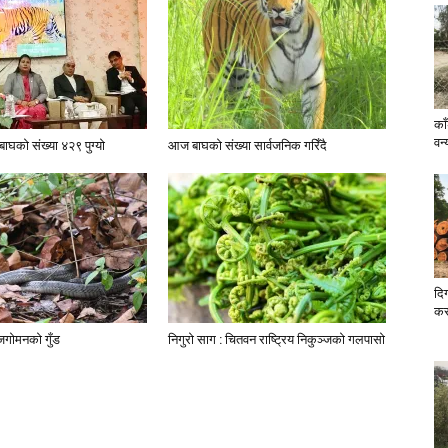
का
वन्
बाघको संख्या ४२९ पुग्यो
आज बाघको संख्या सार्वजनिक गरिँदै
दिग
कर
ाजगोमनको गुँड
निगुरो साग : चितवन राष्ट्रिय निकुञ्जको गलपासो