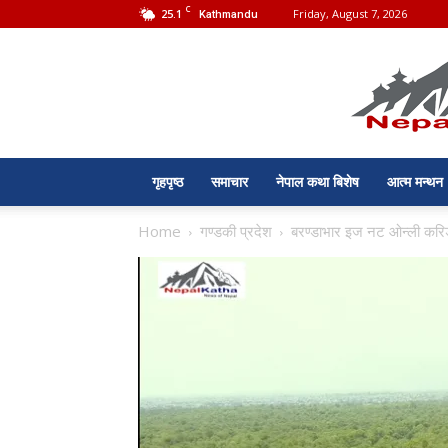
C
25.1
Friday, August 7, 2026
Kathmandu
गृहपृष्ठ
समाचार
नेपाल कथा बिशेष
आत्म मन्थन
Home
गण्डकी प्रदेश
बरण्डाभार इज नट ओन्ली करि