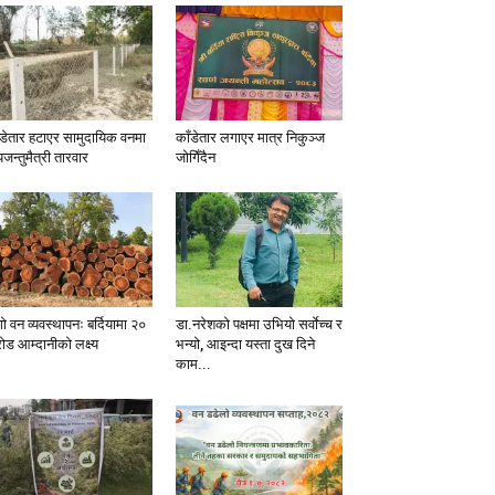
ँडेतार हटाएर सामुदायिक वनमा
काँडेतार लगाएर मात्र निकुञ्ज
यजन्तुमैत्री तारवार
जोगिँदैन
ो वन व्यवस्थापनः बर्दियामा २०
डा.नरेशको पक्षमा उभियो सर्वाेच्च र
ोड आम्दानीको लक्ष्य
भन्यो, आइन्दा यस्ता दुख दिने
काम...