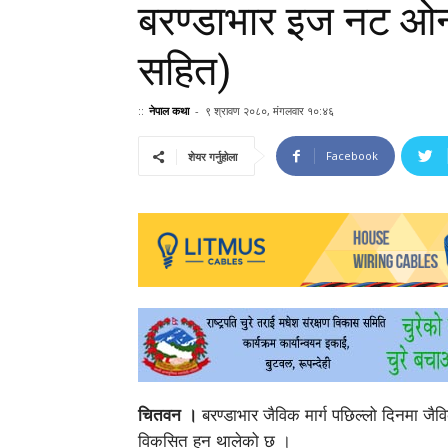
बरण्डाभार इज नट ओन
सहित)
::
नेपाल कथा
-
९ श्रावण २०८०, मंगलवार १०:४६
Facebook
शेयर गर्नुहोला
चितवन ।
बरण्डाभार जैविक मार्ग पछिल्लो दिनमा जैवि
विकसित हुन थालेको छ ।