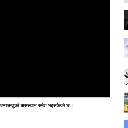
इन, वन्यजन्तुको बासस्थान समेत भइसकेको छ ।