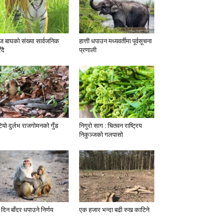
 बाघको संख्या सार्वजनिक
हात्ती धपाउन मध्यवर्तीमा पूर्वसूचना
ँदै
प्रणाली
टियो दुर्लभ राजगोमनको गुँड
निगुरो साग : चितवन राष्ट्रिय
निकुञ्जको गलपासो
 दिन बाँदर धपाउने निर्णय
एक हजार भन्दा बढी रुख काटिने