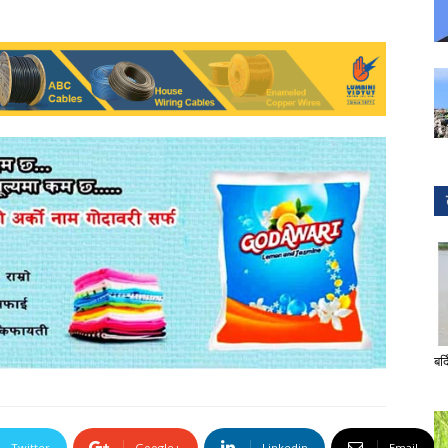
बर्
Twitter
Google+
Linkedin
Email