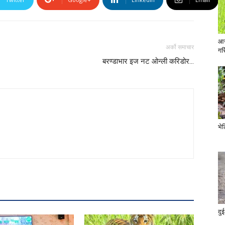
आज
अर्को समाचार
गरि
बरण्डाभार इज नट ओन्ली करिडोर…
भे
दुई