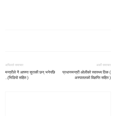
Facebook
Twitter
Google+
Wh
अघिल्लो समाचार
अर्को समाचार
मन्त्रीले नै आफ्ना सुराकी छन् भनेपछि
प्रधानमन्त्री ओलीको स्वास्थ्य ठिक (
…(भिडियो सहित )
अस्पातलको विज्ञप्ति सहित )