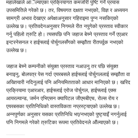
महालेखाले आंैल्याएका प्रक्रियागत कमजोरी पुष्टि गर्ने प्रयास
उपसमितिले गरेको छ। तर, विषयगत दक्षता नभएको, विज्ञ र अध्ययन
सामग्री अभाव देखाएर अपेक्षाअनुसार गहिराइमा पुग्न नसकिएको
उल्लेख छ। प्रतिवदेनअनुसार निगमले रीत नपुगेको प्रस्ताव स्वीकार
गर्नु पहिलो त्रुटि हो। त्यसपछि पनि जहाज बेच्ने प्रस्ताव गर्ने एएआर
इन्टरनेसनल र हाईफ्लाई पोर्चुगलसँगको सम्झौता रीतपर्वूक नभएको
उल्लेख छ।
जहाज बेच्ने कम्पनीको संयुक्त प्रस्ताव नआउनु तर पछि संयुक्त
बनाइनु, बोलपत्र पेस गर्दा एयरबसले हाईफ्लाई पोर्चुगललाई सम्झौता वा
अख्तियारी नदिनुलाई पनि अनियमितताको आधार मानिएको छ। खरिद
प्रक्रियामा एआरआर, हाईफ्लाई एरोज पोर्चुगल, हाईफ्लाई एक्स
आयरल्यान्ड, जर्मन एभिएसन क्यापिटल जीएमबीएच, रोल्स रोय र
एयरबसका प्रतिनिधिको वास्तविकता नप्रस्ट्याएको उल्लेख छ।
अन्नपुर्णका अनुसार यसका प्रतिनिधि भए/नभएको पुष्ट्याइँ नगर्नुलाई
पनि निगमले गरेको त्रुटिका रूपमा प्रतिवेदनले औंल्याएको छ।