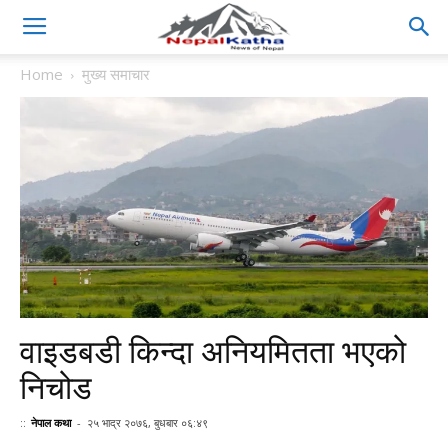
Home
मुख्य समाचार
वाइडबडी किन्दा अनियमितता भएको
निचोड
::
नेपाल कथा
-
२५ भाद्र २०७६, बुधबार ०६:४९