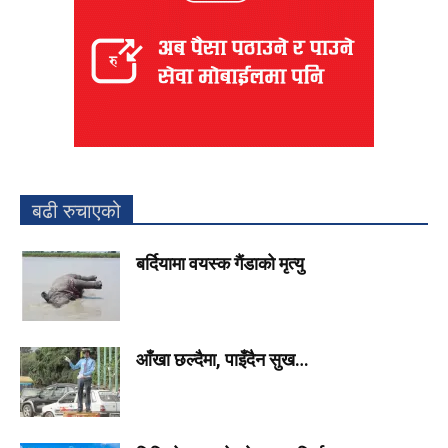
बढी रुचाएको
बर्दियामा वयस्क गैंडाको मृत्यु
आँखा छल्दैमा, पाइँदैन सुख…