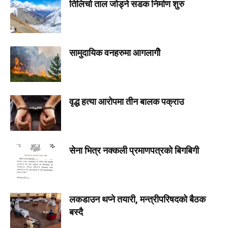
तिलिचो ताल जोड्ने सडक निर्माण शुरु
सामुदायिक वनहरुमा आगलागीे
वृद्ध हत्या आरोपमा तीन बालक पक्राउ
सेना भित्र नक्कली प्रमाणपत्रको बिगबिगी
लकडाउन थप्ने तयारी, मन्त्रीपरिषदको बैठक
बस्दै