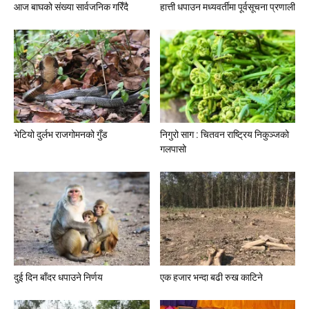
आज बाघको संख्या सार्वजनिक गरिँदै
हात्ती धपाउन मध्यवर्तीमा पूर्वसूचना प्रणाली
भेटियो दुर्लभ राजगोमनको गुँड
निगुरो साग : चितवन राष्ट्रिय निकुञ्जको
गलपासो
दुई दिन बाँदर धपाउने निर्णय
एक हजार भन्दा बढी रुख काटिने