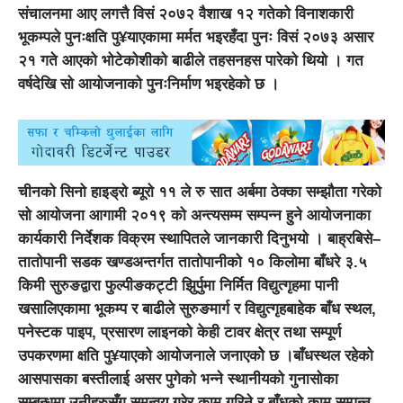
संचालनमा आए लगत्तै विसं २०७२ वैशाख १२ गतेको विनाशकारी
भूकम्पले पुनःक्षति पु¥याएकामा मर्मत भइरहँदा पुनः विसं २०७३ असार
२१ गते आएको भोटेकोशीको बाढीले तहसनहस पारेको थियो । गत
वर्षदेखि सो आयोजनाको पुनःनिर्माण भइरहेको छ ।
चीनको सिनो हाइड्रो ब्यूरो ११ ले रु सात अर्बमा ठेक्का सम्झौता गरेको
सो आयोजना आगामी २०१९ को अन्त्यसम्म सम्पन्न हुने आयोजनाका
कार्यकारी निर्देशक विक्रम स्थापितले जानकारी दिनुभयो । बाह्रबिसे–
तातोपानी सडक खण्डअन्तर्गत तातोपानीको १० किलोमा बाँधरे ३.५
किमी सुरुङद्वारा फुल्पीङकट्टी झिुर्पुमा निर्मित विद्युत्गृहमा पानी
खसालिएकामा भूकम्प र बाढीले सुरुङमार्ग र विद्युत्गृहबाहेक बाँध स्थल,
पनेस्टक पाइप, प्रसारण लाइनको केही टावर क्षेत्र तथा सम्पूर्ण
उपकरणमा क्षति पु¥याएको आयोजनाले जनाएकोे छ ।बाँधस्थल रहेको
आसपासका बस्तीलाई असर पुगेको भन्ने स्थानीयको गुनासोका
सम्बन्धमा उनीहरुसँग समन्वय गरेर काम गरिने र बाँधको काम सम्पन्न