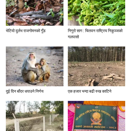
भेटियो दुर्लभ राजगोमनको गुँड
निगुरो साग : चितवन राष्ट्रिय निकुञ्जको
गलपासो
दुई दिन बाँदर धपाउने निर्णय
एक हजार भन्दा बढी रुख काटिने