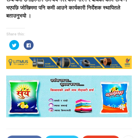
भएपछि जोखिममा पनि कमी आउने कार्यकारी निर्देशक स्थापितले
बताउनुभयो ।
Share this:
Click
Click
to
to
share
share
on
on
Twitter
Facebook
(Opens
(Opens
in
in
new
new
window)
window)