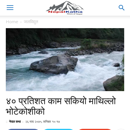
Home
जलविद्युत
४० प्रतिशत काम सकियो माथिल्लो
भोटेकोशीको
::
नेपाल कथा
-
२६ माघ २०७५, शनिबार १०:१७