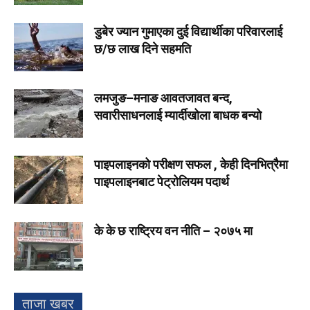
डुबेर ज्यान गुमाएका दुई विद्यार्थीका परिवारलाई
छ/छ लाख दिने सहमति
लमजुङ–मनाङ आवतजावत बन्द,
सवारीसाधनलाई म्यार्दीखोला बाधक बन्यो
पाइपलाइनको परीक्षण सफल , केही दिनभित्रैमा
पाइपलाइनबाट पेट्रोलियम पदार्थ
के के छ राष्ट्रिय वन नीति – २०७५ मा
ताजा खबर